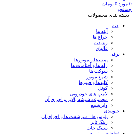
0
مورد
0
تومان
جستجو
دسته بندی محصولات
بدنه
آینه ها
چراغ ها
زه بدنه
قالپاق
برقی
پمپ ها و موتورها
رله ها و آفتامات ها
سوکت ها
شمع موتور
کلیدها و فیوزها
کوئل
لامپ های خودرویی
مجموعه شیشه بالابر و اجزای آن
وایرشمع
جلوبندی
پلوس ها – سرشفت ها و اجزای آن
رینگ تایر
سیبک جات
قطعات موتوری