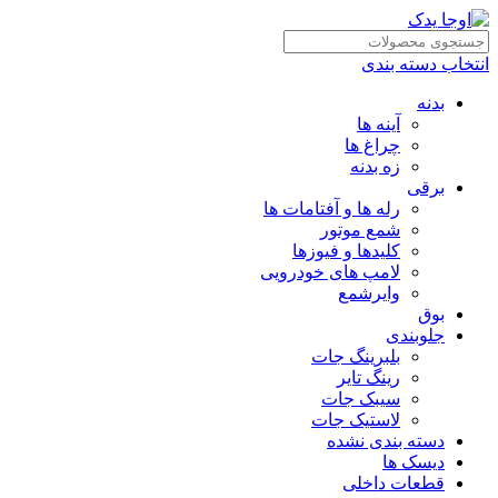
انتخاب دسته بندی
بدنه
آینه ها
چراغ ها
زه بدنه
برقی
رله ها و آفتامات ها
شمع موتور
کلیدها و فیوزها
لامپ های خودرویی
وایرشمع
بوق
جلوبندی
بلبرینگ جات
رینگ تایر
سیبک جات
لاستیک جات
دسته بندی نشده
دیسک ها
قطعات داخلی