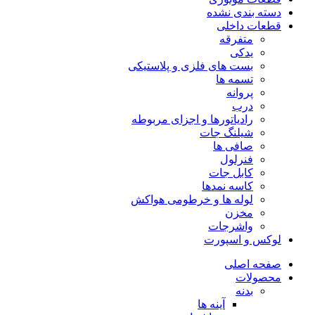
دسته بندی نشده
قطعات داخلی
متفرقه
یدکی
بست های فلزی و پلاستیکی
تسمه ها
پروانه
درب
رادیاتورها و اجزای مربوطه
شیلنگ جات
صافی ها
فنرلول
کابل جات
کاسه نمدها
لوله ها و خرطومی هواکش
مخزن
واشرجات
لوکس و اسپورت
صفحه اصلی
محصولات
بدنه
آینه ها