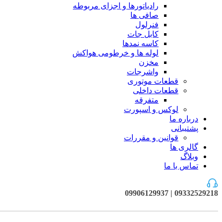
رادیاتورها و اجزای مربوطه
صافی ها
فنرلول
کابل جات
کاسه نمدها
لوله ها و خرطومی هواکش
مخزن
واشرجات
قطعات موتوری
قطعات داخلی
متفرقه
لوکس و اسپورت
درباره ما
پشتیبانی
قوانین و مقررات
گالری ها
وبلاگ
تماس با ما
09332529218 | 09906129937