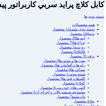
كابل كلاچ پرايد سربي كاربراتور پ
دسته بندی ها
همه
محصولات
دسته بندی نشده
12 محصول
بدنه
144 محصول
آینه ها
28 محصول
چراغ ها
75 محصول
زه بدنه
3 محصول
قالپاق
0 محصول
برقی
35 محصول
پمپ ها و موتورها
0 محصول
رله ها و آفتامات ها
1 محصول
سوکت ها
0 محصول
شمع موتور
3 محصول
کلیدها و فیوزها
5 محصول
کوئل
0 محصول
لامپ های خودرویی
8 محصول
مجموعه شیشه بالابر و اجزای آن
0 محصول
وایرشمع
7 محصول
بوق
4 محصول
جلوبندی
132 محصول