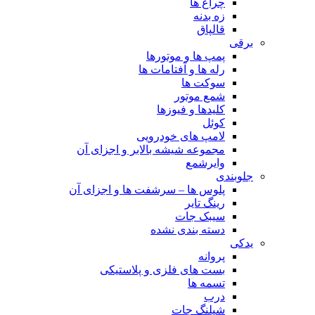
چراغ ها
زه بدنه
قالپاق
برقی
پمپ ها و موتورها
رله ها و آفتامات ها
سوکت ها
شمع موتور
کلیدها و فیوزها
کوئل
لامپ های خودرویی
مجموعه شیشه بالابر و اجزای آن
وایرشمع
جلوبندی
پلوس ها – سرشفت ها و اجزای آن
رینگ تایر
سیبک جات
دسته بندی نشده
یدکی
پروانه
بست های فلزی و پلاستیکی
تسمه ها
درب
شیلنگ جات