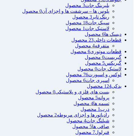
بلبرینگ جات
3 محصول
پلوس ها – سرشفت ها و اجزای آن
0 محصول
رینگ تایر
3 محصول
سیبک جات
18 محصول
لاستیک جات
1 محصول
دیسک ها
6 محصول
قطعات داخلی
23 محصول
متفرقه
4 محصول
قطعات موتوری
6 محصول
گیربست
0 محصول
گیربکس
5 محصول
لاستیک جات
0 محصول
لوکس و اسپورت
76 محصول
اسپری جات
6 محصول
یدکی
124 محصول
بست های فلزی و پلاستیکی
0 محصول
پروانه
5 محصول
تسمه ها
4 محصول
درب
1 محصول
رادیاتورها و اجزای مربوطه
2 محصول
شیلنگ جات
4 محصول
صافی ها
5 محصول
فنرلول
7 محصول