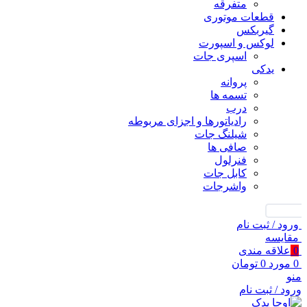
متفرقه
قطعات موتوری
گیربکس
لوکس و اسپورت
اسپری جات
یدکی
پروانه
تسمه ها
درب
رادیاتورها و اجزای مربوطه
شیلنگ جات
صافی ها
فنرلول
کابل جات
واشرجات
جستجو
ورود / ثبت نام
مقايسه
0
علاقه مندی
0
مورد
0
تومان
منو
ورود / ثبت نام