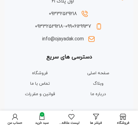
اول پلاک 61
09332529218
09332529218-09906129937
info@ojayadak.com
دسترسی های سریع
صفحه اصلی
فروشگاه
وبلاگ
تماس با ما
درباره ما
قوانین و مقررات
مجوزها و گواهینامه ها
0
فروشگاه
فیلتر ها
لیست علاقه مندی ها
سبد خرید
حساب من