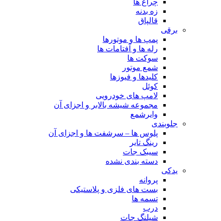
چراغ ها
زه بدنه
قالپاق
برقی
پمپ ها و موتورها
رله ها و آفتامات ها
سوکت ها
شمع موتور
کلیدها و فیوزها
کوئل
لامپ های خودرویی
مجموعه شیشه بالابر و اجزای آن
وایرشمع
جلوبندی
پلوس ها – سرشفت ها و اجزای آن
رینگ تایر
سیبک جات
دسته بندی نشده
یدکی
پروانه
بست های فلزی و پلاستیکی
تسمه ها
درب
شیلنگ جات