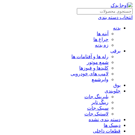
انتخاب دسته بندی
بدنه
آینه ها
چراغ ها
زه بدنه
برقی
رله ها و آفتامات ها
شمع موتور
کلیدها و فیوزها
لامپ های خودرویی
وایرشمع
بوق
جلوبندی
بلبرینگ جات
رینگ تایر
سیبک جات
لاستیک جات
دسته بندی نشده
دیسک ها
قطعات داخلی