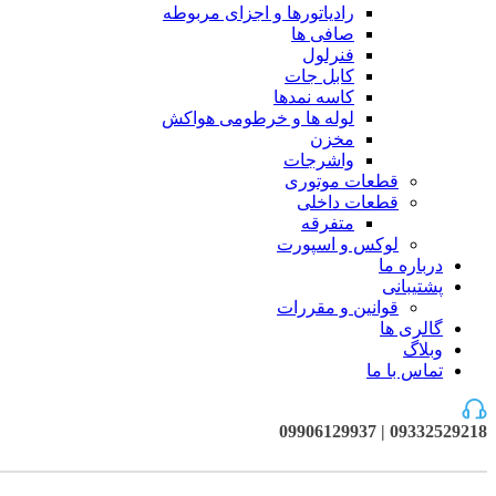
رادیاتورها و اجزای مربوطه
صافی ها
فنرلول
کابل جات
کاسه نمدها
لوله ها و خرطومی هواکش
مخزن
واشرجات
قطعات موتوری
قطعات داخلی
متفرقه
لوکس و اسپورت
درباره ما
پشتیبانی
قوانین و مقررات
گالری ها
وبلاگ
تماس با ما
09332529218 | 09906129937