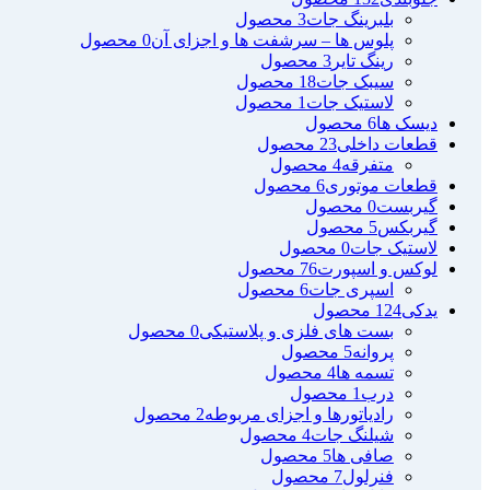
بلبرینگ جات
3 محصول
پلوس ها – سرشفت ها و اجزای آن
0 محصول
رینگ تایر
3 محصول
سیبک جات
18 محصول
لاستیک جات
1 محصول
دیسک ها
6 محصول
قطعات داخلی
23 محصول
متفرقه
4 محصول
قطعات موتوری
6 محصول
گیربست
0 محصول
گیربکس
5 محصول
لاستیک جات
0 محصول
لوکس و اسپورت
76 محصول
اسپری جات
6 محصول
یدکی
124 محصول
بست های فلزی و پلاستیکی
0 محصول
پروانه
5 محصول
تسمه ها
4 محصول
درب
1 محصول
رادیاتورها و اجزای مربوطه
2 محصول
شیلنگ جات
4 محصول
صافی ها
5 محصول
فنرلول
7 محصول