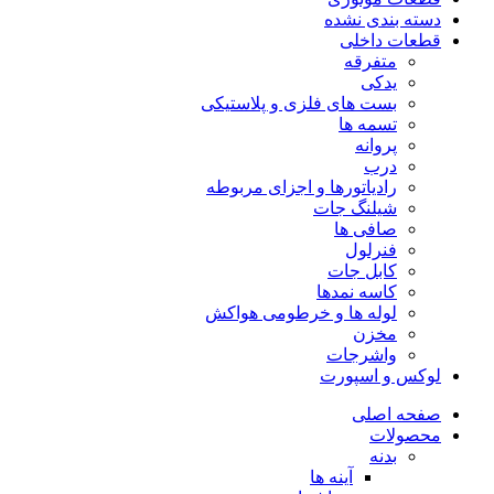
دسته بندی نشده
قطعات داخلی
متفرقه
یدکی
بست های فلزی و پلاستیکی
تسمه ها
پروانه
درب
رادیاتورها و اجزای مربوطه
شیلنگ جات
صافی ها
فنرلول
کابل جات
کاسه نمدها
لوله ها و خرطومی هواکش
مخزن
واشرجات
لوکس و اسپورت
صفحه اصلی
محصولات
بدنه
آینه ها