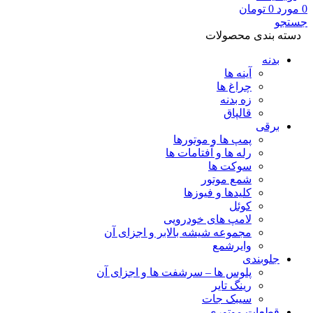
0
مورد
0
تومان
جستجو
دسته بندی محصولات
بدنه
آینه ها
چراغ ها
زه بدنه
قالپاق
برقی
پمپ ها و موتورها
رله ها و آفتامات ها
سوکت ها
شمع موتور
کلیدها و فیوزها
کوئل
لامپ های خودرویی
مجموعه شیشه بالابر و اجزای آن
وایرشمع
جلوبندی
پلوس ها – سرشفت ها و اجزای آن
رینگ تایر
سیبک جات
قطعات موتوری