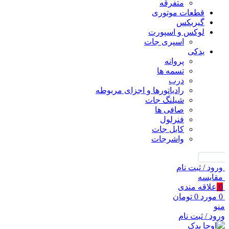
متفرقه
قطعات موتوری
گیربکس
لوکس و اسپورت
اسپری جات
یدکی
پروانه
تسمه ها
درب
رادیاتورها و اجزای مربوطه
شیلنگ جات
صافی ها
فنرلول
کابل جات
واشرجات
جستجو
ورود / ثبت نام
مقايسه
0
علاقه مندی
0
مورد
0
تومان
منو
ورود / ثبت نام