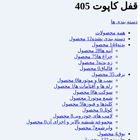
قفل کاپوت 405
دسته بندی ها
همه
محصولات
دسته بندی نشده
12 محصول
بدنه
144 محصول
آینه ها
28 محصول
چراغ ها
75 محصول
زه بدنه
3 محصول
قالپاق
0 محصول
برقی
35 محصول
پمپ ها و موتورها
0 محصول
رله ها و آفتامات ها
1 محصول
سوکت ها
0 محصول
شمع موتور
3 محصول
کلیدها و فیوزها
5 محصول
کوئل
0 محصول
لامپ های خودرویی
8 محصول
مجموعه شیشه بالابر و اجزای آن
0 محصول
وایرشمع
7 محصول
بوق
4 محصول
جلوبندی
132 محصول