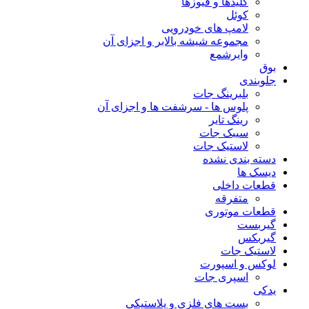
کلیدها و فیوزها
کوئل
لامپ های خودرویی
مجموعه شیشه بالابر و اجزای آن
وایرشمع
بوق
جلوبندی
بلبرینگ جات
پلوس ها - سرشفت ها و اجزای آن
رینگ تایر
سیبک جات
لاستیک جات
دسته بندی نشده
دیسک ها
قطعات داخلی
متفرقه
قطعات موتوری
گیربست
گیربکس
لاستیک جات
لوکس و اسپورت
اسپری جات
یدکی
بست های فلزی و پلاستیکی