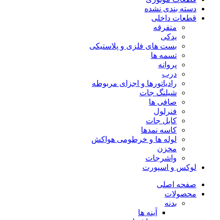
دسته بندی نشده
قطعات داخلی
متفرقه
یدکی
بست های فلزی و پلاستیکی
تسمه ها
پروانه
درب
رادیاتورها و اجزای مربوطه
شیلنگ جات
صافی ها
فنرلول
کابل جات
کاسه نمدها
لوله ها و خرطومی هواکش
مخزن
واشرجات
لوکس و اسپورت
صفحه اصلی
محصولات
بدنه
آینه ها