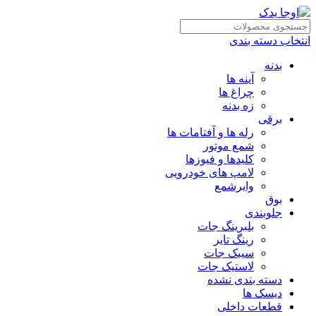
انتخاب دسته بندی
بدنه
آینه ها
چراغ ها
زه بدنه
برقی
رله ها و آفتامات ها
شمع موتور
کلیدها و فیوزها
لامپ های خودرویی
وایرشمع
بوق
جلوبندی
بلبرینگ جات
رینگ تایر
سیبک جات
لاستیک جات
دسته بندی نشده
دیسک ها
قطعات داخلی