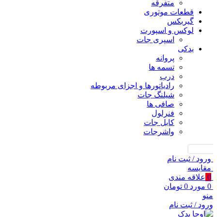
متفرقه
قطعات موتوری
گیربکس
لوکس و اسپورت
اسپری جات
یدکی
پروانه
تسمه ها
درب
رادیاتورها و اجزای مربوطه
شیلنگ جات
صافی ها
فنرلول
کابل جات
واشرجات
جستجو
ورود / ثبت نام
مقايسه
0
علاقه مندی
0
مورد
0
تومان
منو
ورود / ثبت نام