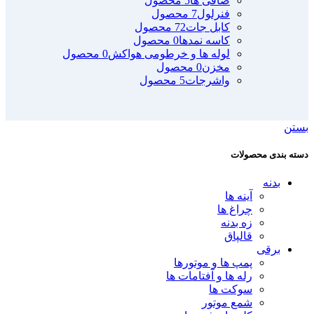
صافی ها
5 محصول
فنرلول
7 محصول
کابل جات
72 محصول
کاسه نمدها
0 محصول
لوله ها و خرطومی هواکش
0 محصول
مخزن
0 محصول
واشرجات
5 محصول
بستن
دسته بندی محصولات
بدنه
آینه ها
چراغ ها
زه بدنه
قالپاق
برقی
پمپ ها و موتورها
رله ها و آفتامات ها
سوکت ها
شمع موتور