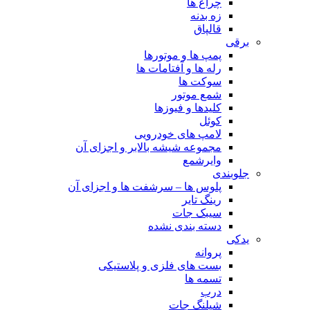
چراغ ها
زه بدنه
قالپاق
برقی
پمپ ها و موتورها
رله ها و آفتامات ها
سوکت ها
شمع موتور
کلیدها و فیوزها
کوئل
لامپ های خودرویی
مجموعه شیشه بالابر و اجزای آن
وایرشمع
جلوبندی
پلوس ها – سرشفت ها و اجزای آن
رینگ تایر
سیبک جات
دسته بندی نشده
یدکی
پروانه
بست های فلزی و پلاستیکی
تسمه ها
درب
شیلنگ جات