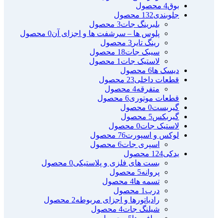
بوق
4 محصول
جلوبندی
132 محصول
بلبرینگ جات
3 محصول
پلوس ها – سرشفت ها و اجزای آن
0 محصول
رینگ تایر
3 محصول
سیبک جات
18 محصول
لاستیک جات
1 محصول
دیسک ها
6 محصول
قطعات داخلی
23 محصول
متفرقه
4 محصول
قطعات موتوری
6 محصول
گیربست
0 محصول
گیربکس
5 محصول
لاستیک جات
0 محصول
لوکس و اسپورت
76 محصول
اسپری جات
6 محصول
یدکی
124 محصول
بست های فلزی و پلاستیکی
0 محصول
پروانه
5 محصول
تسمه ها
4 محصول
درب
1 محصول
رادیاتورها و اجزای مربوطه
2 محصول
شیلنگ جات
4 محصول