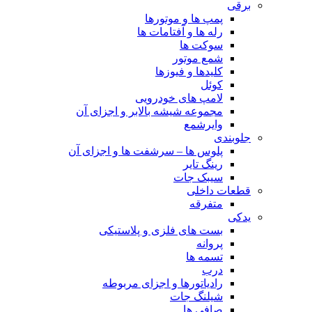
برقی
پمپ ها و موتورها
رله ها و آفتامات ها
سوکت ها
شمع موتور
کلیدها و فیوزها
کوئل
لامپ های خودرویی
مجموعه شیشه بالابر و اجزای آن
وایرشمع
جلوبندی
پلوس ها – سرشفت ها و اجزای آن
رینگ تایر
سیبک جات
قطعات داخلی
متفرقه
یدکی
بست های فلزی و پلاستیکی
پروانه
تسمه ها
درب
رادیاتورها و اجزای مربوطه
شیلنگ جات
صافی ها