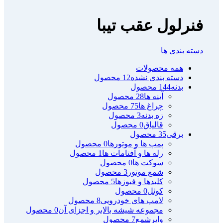
فنرلول عقب تیبا
دسته بندی ها
همه
محصولات
دسته بندی نشده
12 محصول
بدنه
144 محصول
آینه ها
28 محصول
چراغ ها
75 محصول
زه بدنه
3 محصول
قالپاق
0 محصول
برقی
35 محصول
پمپ ها و موتورها
0 محصول
رله ها و آفتامات ها
1 محصول
سوکت ها
0 محصول
شمع موتور
3 محصول
کلیدها و فیوزها
5 محصول
کوئل
0 محصول
لامپ های خودرویی
8 محصول
مجموعه شیشه بالابر و اجزای آن
0 محصول
وایرشمع
7 محصول