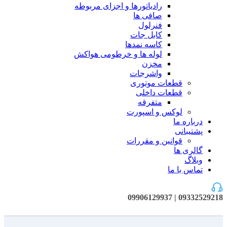
رادیاتورها و اجزای مربوطه
صافی ها
فنرلول
کابل جات
کاسه نمدها
لوله ها و خرطومی هواکش
مخزن
واشرجات
قطعات موتوری
قطعات داخلی
متفرقه
لوکس و اسپورت
درباره ما
پشتیبانی
قوانین و مقررات
گالری ها
وبلاگ
تماس با ما
09332529218 | 09906129937