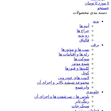
0
مورد
0
تومان
جستجو
دسته بندی محصولات
بدنه
آینه ها
چراغ ها
زه بدنه
قالپاق
برقی
پمپ ها و موتورها
رله ها و آفتامات ها
سوکت ها
شمع موتور
کلیدها و فیوزها
کوئل
لامپ های خودرویی
مجموعه شیشه بالابر و اجزای آن
وایرشمع
جلوبندی
پلوس ها – سرشفت ها و اجزای آن
رینگ تایر
سیبک جات
قطعات موتوری