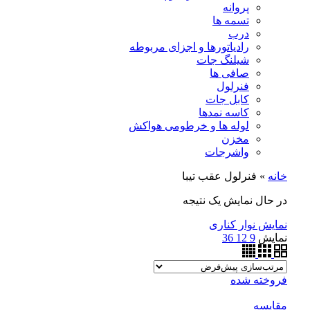
پروانه
تسمه ها
درب
رادیاتورها و اجزای مربوطه
شیلنگ جات
صافی ها
فنرلول
کابل جات
کاسه نمدها
لوله ها و خرطومی هواکش
مخزن
واشرجات
خانه
»
فنرلول عقب تیبا
در حال نمایش یک نتیجه
نمایش نوار کناری
نمایش
9
12
36
فروخته شده
مقايسه