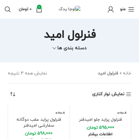
0
منو
0
تومان
فنرلول امید
دسته بندی ها
خانه
»
فنرلول امید
نمایش همه 4 نتیجه
نمایش نوار کناری
فروخته
فروخته
شده
شده
فنرلول پراید جلو امیدفنر
فنرلول پراید عقب دوگانه
سفارشی امیدفنر
595,000
تومان
598,000
تومان
اطلاعات بیشتر