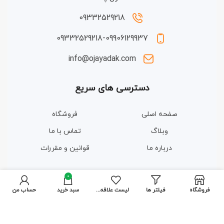
09332529218
09332529218-09906129937
info@ojayadak.com
دسترسی های سریع
صفحه اصلی
فروشگاه
وبلاگ
تماس با ما
درباره ما
قوانین و مقررات
0
مجوزها و گواهینامه ها
فروشگاه
فیلتر ها
لیست علاقه مندی ها
سبد خرید
حساب من