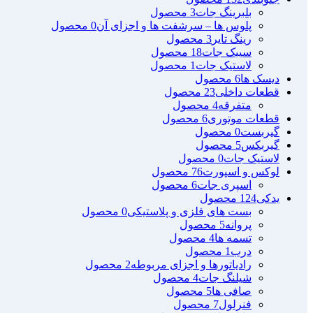
بلبرینگ جات
3 محصول
پلوس ها – سرشفت ها و اجزای آن
0 محصول
رینگ تایر
3 محصول
سیبک جات
18 محصول
لاستیک جات
1 محصول
دیسک ها
6 محصول
قطعات داخلی
23 محصول
متفرقه
4 محصول
قطعات موتوری
6 محصول
گیربست
0 محصول
گیربکس
5 محصول
لاستیک جات
0 محصول
لوکس و اسپورت
76 محصول
اسپری جات
6 محصول
یدکی
124 محصول
بست های فلزی و پلاستیکی
0 محصول
پروانه
5 محصول
تسمه ها
4 محصول
درب
1 محصول
رادیاتورها و اجزای مربوطه
2 محصول
شیلنگ جات
4 محصول
صافی ها
5 محصول
فنرلول
7 محصول