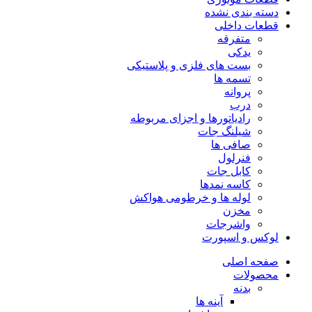
دسته بندی نشده
قطعات داخلی
متفرقه
یدکی
بست های فلزی و پلاستیکی
تسمه ها
پروانه
درب
رادیاتورها و اجزای مربوطه
شیلنگ جات
صافی ها
فنرلول
کابل جات
کاسه نمدها
لوله ها و خرطومی هواکش
مخزن
واشرجات
لوکس و اسپورت
صفحه اصلی
محصولات
بدنه
آینه ها