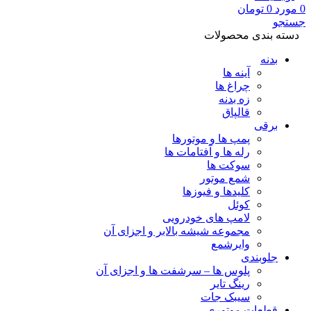
0
مورد
0
تومان
جستجو
دسته بندی محصولات
بدنه
آینه ها
چراغ ها
زه بدنه
قالپاق
برقی
پمپ ها و موتورها
رله ها و آفتامات ها
سوکت ها
شمع موتور
کلیدها و فیوزها
کوئل
لامپ های خودرویی
مجموعه شیشه بالابر و اجزای آن
وایرشمع
جلوبندی
پلوس ها – سرشفت ها و اجزای آن
رینگ تایر
سیبک جات
قطعات موتوری