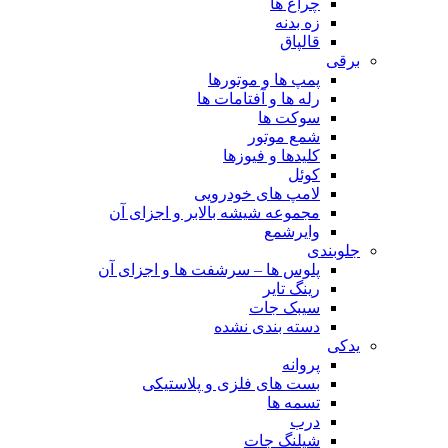
چراغ ها
زه بدنه
قالپاق
برقی
پمپ ها و موتورها
رله ها و آفتامات ها
سوکت ها
شمع موتور
کلیدها و فیوزها
کوئل
لامپ های خودرویی
مجموعه شیشه بالابر و اجزای آن
وایرشمع
جلوبندی
پلوس ها – سرشفت ها و اجزای آن
رینگ تایر
سیبک جات
دسته بندی نشده
یدکی
پروانه
بست های فلزی و پلاستیکی
تسمه ها
درب
شیلنگ جات