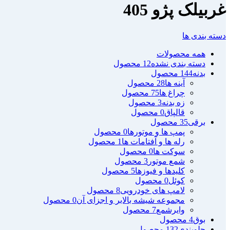
غربیلک پژو 405
دسته بندی ها
همه
محصولات
دسته بندی نشده
12 محصول
بدنه
144 محصول
آینه ها
28 محصول
چراغ ها
75 محصول
زه بدنه
3 محصول
قالپاق
0 محصول
برقی
35 محصول
پمپ ها و موتورها
0 محصول
رله ها و آفتامات ها
1 محصول
سوکت ها
0 محصول
شمع موتور
3 محصول
کلیدها و فیوزها
5 محصول
کوئل
0 محصول
لامپ های خودرویی
8 محصول
مجموعه شیشه بالابر و اجزای آن
0 محصول
وایرشمع
7 محصول
بوق
4 محصول
جلوبندی
132 محصول