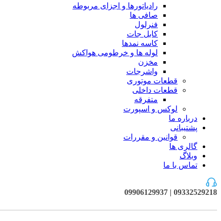
رادیاتورها و اجزای مربوطه
صافی ها
فنرلول
کابل جات
کاسه نمدها
لوله ها و خرطومی هواکش
مخزن
واشرجات
قطعات موتوری
قطعات داخلی
متفرقه
لوکس و اسپورت
درباره ما
پشتیبانی
قوانین و مقررات
گالری ها
وبلاگ
تماس با ما
09332529218 | 09906129937