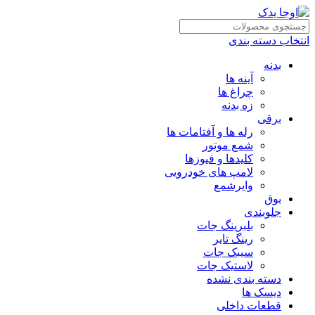
انتخاب دسته بندی
بدنه
آینه ها
چراغ ها
زه بدنه
برقی
رله ها و آفتامات ها
شمع موتور
کلیدها و فیوزها
لامپ های خودرویی
وایرشمع
بوق
جلوبندی
بلبرینگ جات
رینگ تایر
سیبک جات
لاستیک جات
دسته بندی نشده
دیسک ها
قطعات داخلی