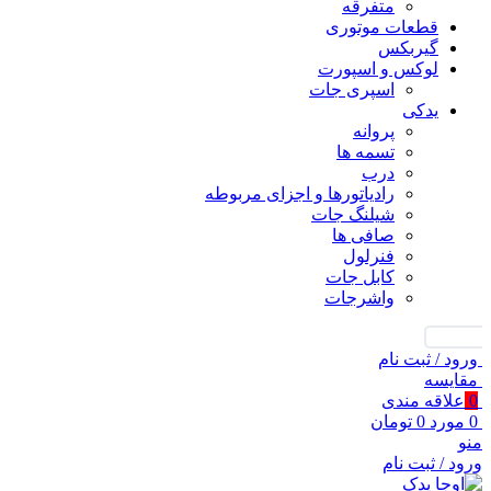
متفرقه
قطعات موتوری
گیربکس
لوکس و اسپورت
اسپری جات
یدکی
پروانه
تسمه ها
درب
رادیاتورها و اجزای مربوطه
شیلنگ جات
صافی ها
فنرلول
کابل جات
واشرجات
جستجو
ورود / ثبت نام
مقايسه
0
علاقه مندی
0
مورد
0
تومان
منو
ورود / ثبت نام