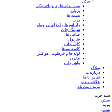
یدکی
بست های فلزی و پلاستیکی
پروانه
تسمه ها
درب
رادیاتورها و اجزای مربوطه
شیلنگ جات
صافی ها
فنرلول
کابل جات
کاسه نمدها
لوله ها و خرطومی هواکش
مخزن
واشرجات
وبلاگ
درباره ما
تماس با ما
علاقه مندی
ورود / ثبت نام
سبد خرید
بستن
ورود
بستن