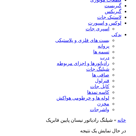
گیربست
گیربکس
لاستیک جات
لوکس و اسپورت
اسپری جات
یدکی
بست های فلزی و پلاستیکی
پروانه
تسمه ها
درب
رادیاتورها و اجزای مربوطه
شیلنگ جات
صافی ها
فنرلول
کابل جات
کاسه نمدها
لوله ها و خرطومی هواکش
مخزن
واشرجات
خانه
»
شیلنگ رادیاتور نیسان پایین فابریک
در حال نمایش یک نتیجه