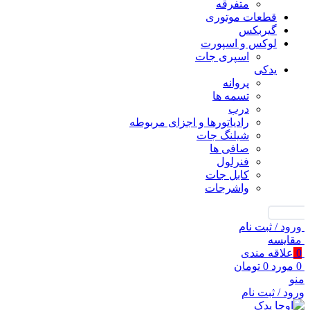
متفرقه
قطعات موتوری
گیربکس
لوکس و اسپورت
اسپری جات
یدکی
پروانه
تسمه ها
درب
رادیاتورها و اجزای مربوطه
شیلنگ جات
صافی ها
فنرلول
کابل جات
واشرجات
جستجو
ورود / ثبت نام
مقايسه
0
علاقه مندی
0
مورد
0
تومان
منو
ورود / ثبت نام