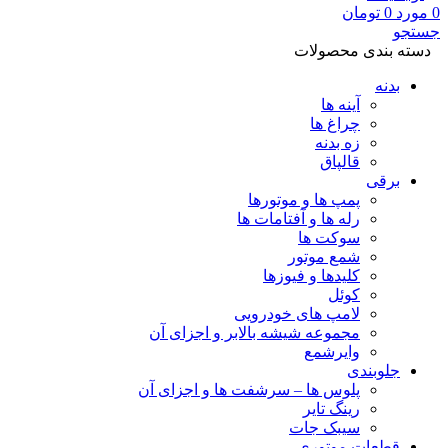
0
مورد
0
تومان
جستجو
دسته بندی محصولات
بدنه
آینه ها
چراغ ها
زه بدنه
قالپاق
برقی
پمپ ها و موتورها
رله ها و آفتامات ها
سوکت ها
شمع موتور
کلیدها و فیوزها
کوئل
لامپ های خودرویی
مجموعه شیشه بالابر و اجزای آن
وایرشمع
جلوبندی
پلوس ها – سرشفت ها و اجزای آن
رینگ تایر
سیبک جات
قطعات موتوری