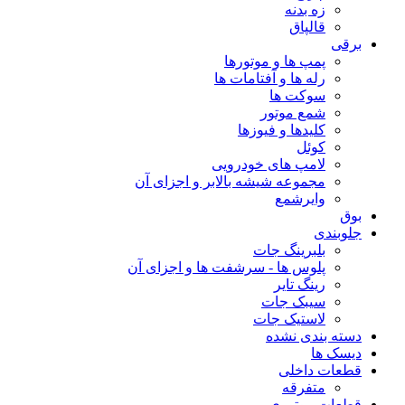
زه بدنه
قالپاق
برقی
پمپ ها و موتورها
رله ها و آفتامات ها
سوکت ها
شمع موتور
کلیدها و فیوزها
کوئل
لامپ های خودرویی
مجموعه شیشه بالابر و اجزای آن
وایرشمع
بوق
جلوبندی
بلبرینگ جات
پلوس ها - سرشفت ها و اجزای آن
رینگ تایر
سیبک جات
لاستیک جات
دسته بندی نشده
دیسک ها
قطعات داخلی
متفرقه
قطعات موتوری