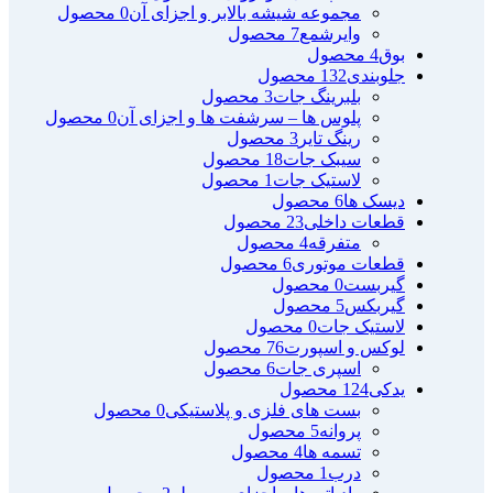
مجموعه شیشه بالابر و اجزای آن
0 محصول
وایرشمع
7 محصول
بوق
4 محصول
جلوبندی
132 محصول
بلبرینگ جات
3 محصول
پلوس ها – سرشفت ها و اجزای آن
0 محصول
رینگ تایر
3 محصول
سیبک جات
18 محصول
لاستیک جات
1 محصول
دیسک ها
6 محصول
قطعات داخلی
23 محصول
متفرقه
4 محصول
قطعات موتوری
6 محصول
گیربست
0 محصول
گیربکس
5 محصول
لاستیک جات
0 محصول
لوکس و اسپورت
76 محصول
اسپری جات
6 محصول
یدکی
124 محصول
بست های فلزی و پلاستیکی
0 محصول
پروانه
5 محصول
تسمه ها
4 محصول
درب
1 محصول