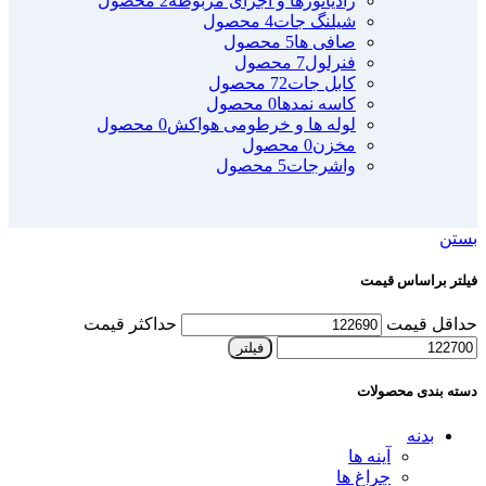
رادیاتورها و اجزای مربوطه
2 محصول
شیلنگ جات
4 محصول
صافی ها
5 محصول
فنرلول
7 محصول
کابل جات
72 محصول
کاسه نمدها
0 محصول
لوله ها و خرطومی هواکش
0 محصول
مخزن
0 محصول
واشرجات
5 محصول
بستن
فیلتر براساس قیمت
حداقل قیمت
حداکثر قیمت
فیلتر
دسته بندی محصولات
بدنه
آینه ها
چراغ ها