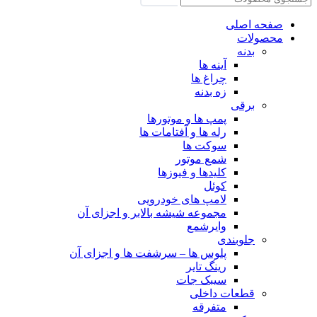
صفحه اصلی
محصولات
بدنه
آینه ها
چراغ ها
زه بدنه
برقی
پمپ ها و موتورها
رله ها و آفتامات ها
سوکت ها
شمع موتور
کلیدها و فیوزها
کوئل
لامپ های خودرویی
مجموعه شیشه بالابر و اجزای آن
وایرشمع
جلوبندی
پلوس ها – سرشفت ها و اجزای آن
رینگ تایر
سیبک جات
قطعات داخلی
متفرقه