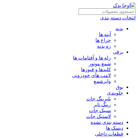
انتخاب دسته بندی
بدنه
آینه ها
چراغ ها
زه بدنه
برقی
رله ها و آفتامات ها
شمع موتور
کلیدها و فیوزها
لامپ های خودرویی
وایرشمع
بوق
جلوبندی
بلبرینگ جات
رینگ تایر
سیبک جات
لاستیک جات
دسته بندی نشده
دیسک ها
قطعات داخلی