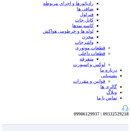
رادیاتورها و اجزای مربوطه
صافی ها
فنرلول
کابل جات
کاسه نمدها
لوله ها و خرطومی هواکش
مخزن
واشرجات
قطعات موتوری
قطعات داخلی
متفرقه
لوکس و اسپورت
درباره ما
پشتیبانی
قوانین و مقررات
گالری ها
وبلاگ
تماس با ما
09332529218 | 09906129937