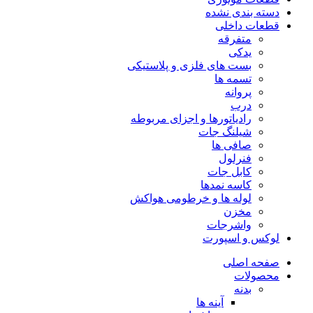
دسته بندی نشده
قطعات داخلی
متفرقه
یدکی
بست های فلزی و پلاستیکی
تسمه ها
پروانه
درب
رادیاتورها و اجزای مربوطه
شیلنگ جات
صافی ها
فنرلول
کابل جات
کاسه نمدها
لوله ها و خرطومی هواکش
مخزن
واشرجات
لوکس و اسپورت
صفحه اصلی
محصولات
بدنه
آینه ها