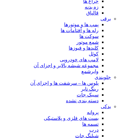
چراغ ها
زه بدنه
قالپاق
برقی
پمپ ها و موتورها
رله ها و آفتامات ها
سوکت ها
شمع موتور
کلیدها و فیوزها
کوئل
لامپ های خودرویی
مجموعه شیشه بالابر و اجزای آن
وایرشمع
جلوبندی
پلوس ها – سرشفت ها و اجزای آن
رینگ تایر
سیبک جات
دسته بندی نشده
یدکی
پروانه
بست های فلزی و پلاستیکی
تسمه ها
درب
شیلنگ جات