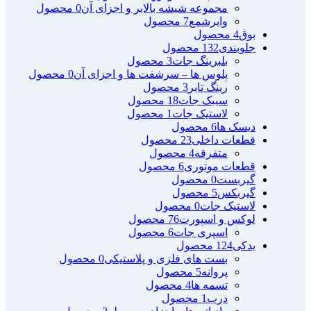
مجموعه شیشه بالابر و اجزای آن
0 محصول
وایرشمع
7 محصول
بوق
4 محصول
جلوبندی
132 محصول
بلبرینگ جات
3 محصول
پلوس ها – سرشفت ها و اجزای آن
0 محصول
رینگ تایر
3 محصول
سیبک جات
18 محصول
لاستیک جات
1 محصول
دیسک ها
6 محصول
قطعات داخلی
23 محصول
متفرقه
4 محصول
قطعات موتوری
6 محصول
گیربست
0 محصول
گیربکس
5 محصول
لاستیک جات
0 محصول
لوکس و اسپورت
76 محصول
اسپری جات
6 محصول
یدکی
124 محصول
بست های فلزی و پلاستیکی
0 محصول
پروانه
5 محصول
تسمه ها
4 محصول
درب
1 محصول