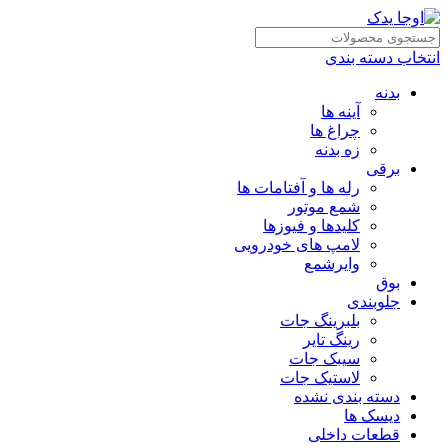
انتخاب دسته بندی
بدنه
آینه ها
چراغ ها
زه بدنه
برقی
رله ها و آفتامات ها
شمع موتور
کلیدها و فیوزها
لامپ های خودرویی
وایرشمع
بوق
جلوبندی
بلبرینگ جات
رینگ تایر
سیبک جات
لاستیک جات
دسته بندی نشده
دیسک ها
قطعات داخلی