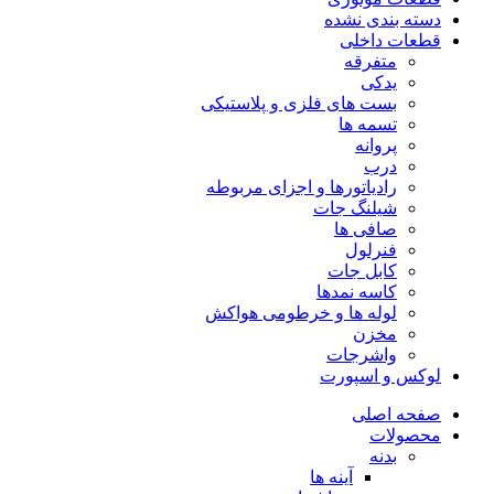
دسته بندی نشده
قطعات داخلی
متفرقه
یدکی
بست های فلزی و پلاستیکی
تسمه ها
پروانه
درب
رادیاتورها و اجزای مربوطه
شیلنگ جات
صافی ها
فنرلول
کابل جات
کاسه نمدها
لوله ها و خرطومی هواکش
مخزن
واشرجات
لوکس و اسپورت
صفحه اصلی
محصولات
بدنه
آینه ها