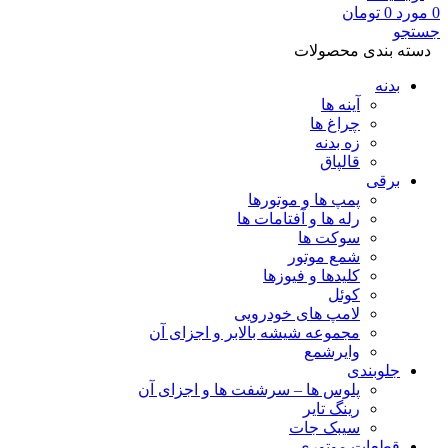
0
مورد
0
تومان
جستجو
دسته بندی محصولات
بدنه
آینه ها
چراغ ها
زه بدنه
قالپاق
برقی
پمپ ها و موتورها
رله ها و آفتامات ها
سوکت ها
شمع موتور
کلیدها و فیوزها
کوئل
لامپ های خودرویی
مجموعه شیشه بالابر و اجزای آن
وایرشمع
جلوبندی
پلوس ها – سرشفت ها و اجزای آن
رینگ تایر
سیبک جات
قطعات موتوری