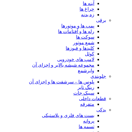
آینه ها
چراغ ها
زه بدنه
برقی
پمپ ها و موتورها
رله ها و آفتامات ها
سوکت ها
شمع موتور
کلیدها و فیوزها
کوئل
لامپ های خودرویی
مجموعه شیشه بالابر و اجزای آن
وایرشمع
جلوبندی
پلوس ها – سرشفت ها و اجزای آن
رینگ تایر
سیبک جات
قطعات داخلی
متفرقه
یدکی
بست های فلزی و پلاستیکی
پروانه
تسمه ها