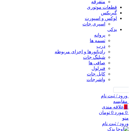
متفرقه
قطعات موتوری
گیربکس
لوکس و اسپورت
اسپری جات
یدکی
پروانه
تسمه ها
درب
رادیاتورها و اجزای مربوطه
شیلنگ جات
صافی ها
فنرلول
کابل جات
واشرجات
جستجو
ورود / ثبت نام
مقايسه
0
علاقه مندی
0
مورد
0
تومان
منو
ورود / ثبت نام