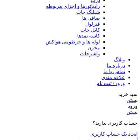
درب
رادیاتورها و اجزای مربوطه
شیلنگ جات
صافی ها
فنرلول
کابل جات
کاسه نمدها
لوله ها و خرطومی هواکش
مخزن
واشرجات
وبلاگ
درباره ما
تماس با ما
علاقه مندی
ورود / ثبت نام
سبد خرید
بستن
ورود
بستن
حساب کاربری ندارید؟
ایجاد یک حساب کاربری