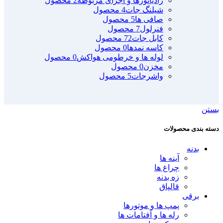
رادیاتورها و اجزای مربوطه
2 محصول
شیلنگ جات
4 محصول
صافی ها
5 محصول
فنرلول
7 محصول
کابل جات
72 محصول
کاسه نمدها
0 محصول
لوله ها و خرطومی هواکش
0 محصول
مخزن
0 محصول
واشرجات
5 محصول
بستن
دسته بندی محصولات
بدنه
آینه ها
چراغ ها
زه بدنه
قالپاق
برقی
پمپ ها و موتورها
رله ها و آفتامات ها