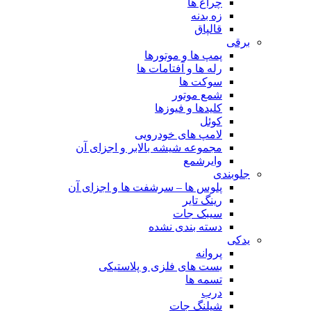
چراغ ها
زه بدنه
قالپاق
برقی
پمپ ها و موتورها
رله ها و آفتامات ها
سوکت ها
شمع موتور
کلیدها و فیوزها
کوئل
لامپ های خودرویی
مجموعه شیشه بالابر و اجزای آن
وایرشمع
جلوبندی
پلوس ها – سرشفت ها و اجزای آن
رینگ تایر
سیبک جات
دسته بندی نشده
یدکی
پروانه
بست های فلزی و پلاستیکی
تسمه ها
درب
شیلنگ جات