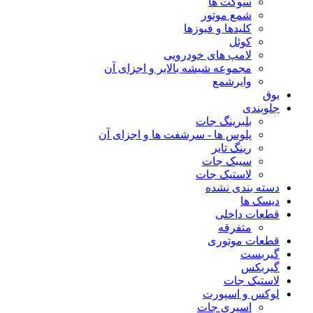
سوکت ها
شمع موتور
کلیدها و فیوزها
کوئل
لامپ های خودرویی
مجموعه شیشه بالابر و اجزای آن
وایرشمع
بوق
جلوبندی
بلبرینگ جات
پلوس ها - سرشفت ها و اجزای آن
رینگ تایر
سیبک جات
لاستیک جات
دسته بندی نشده
دیسک ها
قطعات داخلی
متفرقه
قطعات موتوری
گیربست
گیربکس
لاستیک جات
لوکس و اسپورت
اسپری جات