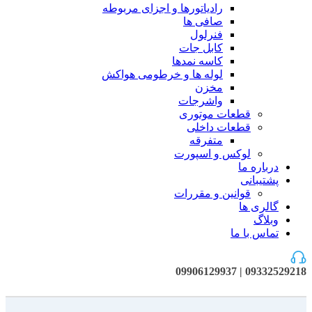
رادیاتورها و اجزای مربوطه
صافی ها
فنرلول
کابل جات
کاسه نمدها
لوله ها و خرطومی هواکش
مخزن
واشرجات
قطعات موتوری
قطعات داخلی
متفرقه
لوکس و اسپورت
درباره ما
پشتیبانی
قوانین و مقررات
گالری ها
وبلاگ
تماس با ما
09332529218 | 09906129937