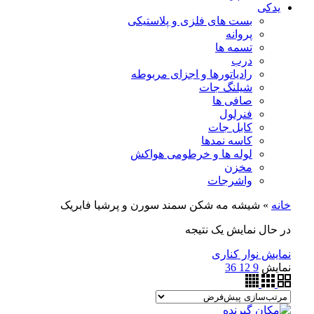
یدکی
بست های فلزی و پلاستیکی
پروانه
تسمه ها
درب
رادیاتورها و اجزای مربوطه
شیلنگ جات
صافی ها
فنرلول
کابل جات
کاسه نمدها
لوله ها و خرطومی هواکش
مخزن
واشرجات
خانه
»
شیشه مه شکن سمند سورن و پرشیا فابریک
در حال نمایش یک نتیجه
نمایش نوار کناری
نمایش
9
12
36