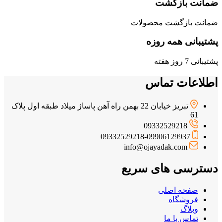
ضمانت بازگشت
ضمانت بازگشت محصولات
پشتیبانی همه روزه
پشتیبانی 7 روز هفته
اطلاعات تماس
تبریز خیابان 22 بهمن راه آهن پاساژ میلاد طبقه اول پلاک
61
09332529218
09332529218-09906129937
info@ojayadak.com
دسترسی های سریع
صفحه اصلی
فروشگاه
وبلاگ
تماس با ما