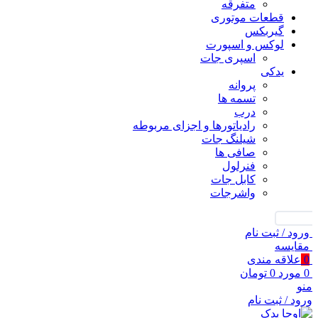
متفرقه
قطعات موتوری
گیربکس
لوکس و اسپورت
اسپری جات
یدکی
پروانه
تسمه ها
درب
رادیاتورها و اجزای مربوطه
شیلنگ جات
صافی ها
فنرلول
کابل جات
واشرجات
جستجو
ورود / ثبت نام
مقايسه
0
علاقه مندی
0
مورد
0
تومان
منو
ورود / ثبت نام