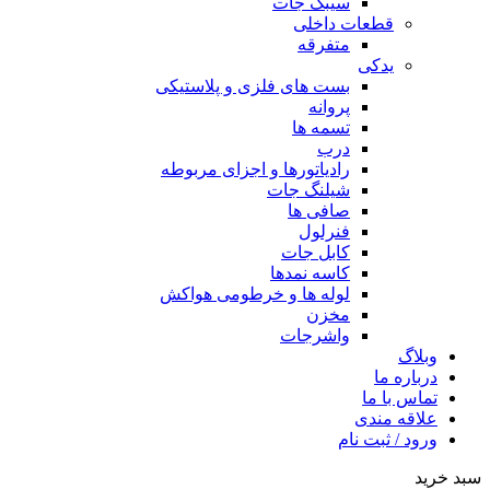
سیبک جات
قطعات داخلی
متفرقه
یدکی
بست های فلزی و پلاستیکی
پروانه
تسمه ها
درب
رادیاتورها و اجزای مربوطه
شیلنگ جات
صافی ها
فنرلول
کابل جات
کاسه نمدها
لوله ها و خرطومی هواکش
مخزن
واشرجات
وبلاگ
درباره ما
تماس با ما
علاقه مندی
ورود / ثبت نام
سبد خرید