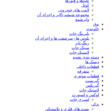
کلیدها و فیوزها
کوئل
لامپ های خودرویی
مجموعه شیشه بالابر و اجزای آن
وایرشمع
بوق
جلوبندی
بلبرینگ جات
پلوس ها - سرشفت ها و اجزای آن
رینگ تایر
سیبک جات
لاستیک جات
دسته بندی نشده
دیسک ها
قطعات داخلی
متفرقه
قطعات موتوری
گیربست
گیربکس
لاستیک جات
لوکس و اسپورت
اسپری جات
یدکی
بست های فلزی و پلاستیکی