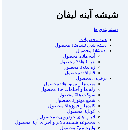
شیشه آینه لیفان
دسته بندی ها
همه
محصولات
دسته بندی نشده
12 محصول
بدنه
144 محصول
آینه ها
28 محصول
چراغ ها
75 محصول
زه بدنه
3 محصول
قالپاق
0 محصول
برقی
35 محصول
پمپ ها و موتورها
0 محصول
رله ها و آفتامات ها
1 محصول
سوکت ها
0 محصول
شمع موتور
3 محصول
کلیدها و فیوزها
5 محصول
کوئل
0 محصول
لامپ های خودرویی
8 محصول
مجموعه شیشه بالابر و اجزای آن
0 محصول
وایرشمع
7 محصول