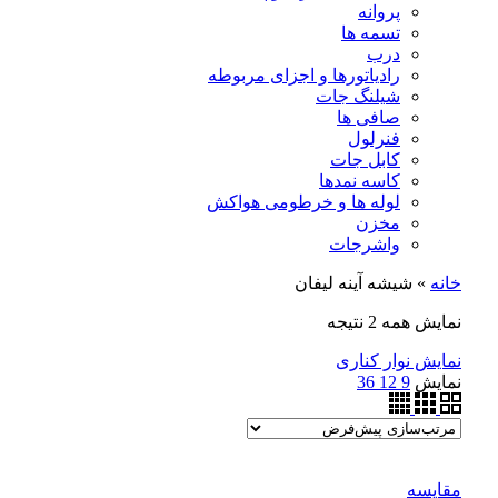
پروانه
تسمه ها
درب
رادیاتورها و اجزای مربوطه
شیلنگ جات
صافی ها
فنرلول
کابل جات
کاسه نمدها
لوله ها و خرطومی هواکش
مخزن
واشرجات
خانه
»
شیشه آینه لیفان
نمایش همه 2 نتیجه
نمایش نوار کناری
نمایش
9
12
36
مقايسه