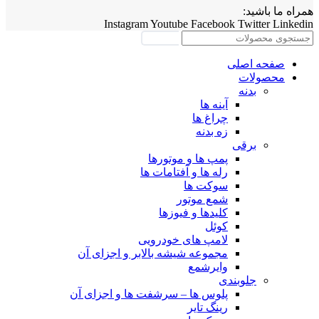
همراه ما باشید:
Instagram
Youtube
Facebook
Twitter
Linkedin
جستجو
صفحه اصلی
محصولات
بدنه
آینه ها
چراغ ها
زه بدنه
برقی
پمپ ها و موتورها
رله ها و آفتامات ها
سوکت ها
شمع موتور
کلیدها و فیوزها
کوئل
لامپ های خودرویی
مجموعه شیشه بالابر و اجزای آن
وایرشمع
جلوبندی
پلوس ها – سرشفت ها و اجزای آن
رینگ تایر