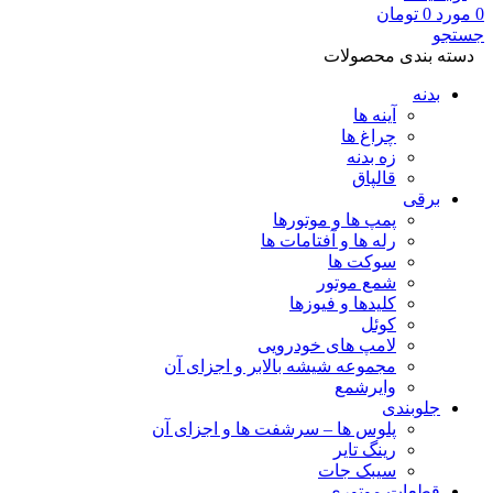
0
مورد
0
تومان
جستجو
دسته بندی محصولات
بدنه
آینه ها
چراغ ها
زه بدنه
قالپاق
برقی
پمپ ها و موتورها
رله ها و آفتامات ها
سوکت ها
شمع موتور
کلیدها و فیوزها
کوئل
لامپ های خودرویی
مجموعه شیشه بالابر و اجزای آن
وایرشمع
جلوبندی
پلوس ها – سرشفت ها و اجزای آن
رینگ تایر
سیبک جات
قطعات موتوری