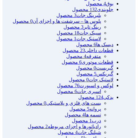
بوق
4 محصول
جلوبندی
132 محصول
بلبرینگ جات
3 محصول
پلوس ها – سرشفت ها و اجزای آن
0 محصول
رینگ تایر
3 محصول
سیبک جات
18 محصول
لاستیک جات
1 محصول
دیسک ها
6 محصول
قطعات داخلی
23 محصول
متفرقه
4 محصول
قطعات موتوری
6 محصول
گیربست
0 محصول
گیربکس
5 محصول
لاستیک جات
0 محصول
لوکس و اسپورت
76 محصول
اسپری جات
6 محصول
یدکی
124 محصول
بست های فلزی و پلاستیکی
0 محصول
پروانه
5 محصول
تسمه ها
4 محصول
درب
1 محصول
رادیاتورها و اجزای مربوطه
2 محصول
شیلنگ جات
4 محصول