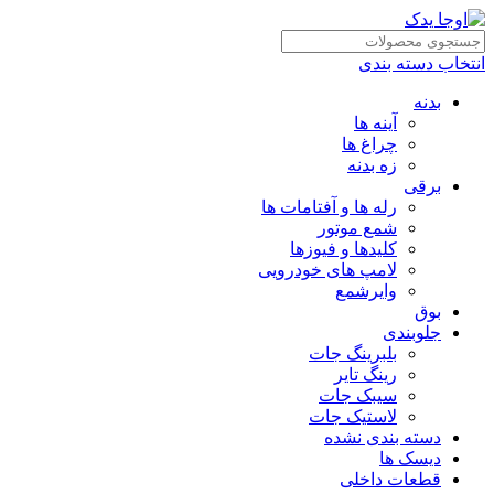
انتخاب دسته بندی
بدنه
آینه ها
چراغ ها
زه بدنه
برقی
رله ها و آفتامات ها
شمع موتور
کلیدها و فیوزها
لامپ های خودرویی
وایرشمع
بوق
جلوبندی
بلبرینگ جات
رینگ تایر
سیبک جات
لاستیک جات
دسته بندی نشده
دیسک ها
قطعات داخلی