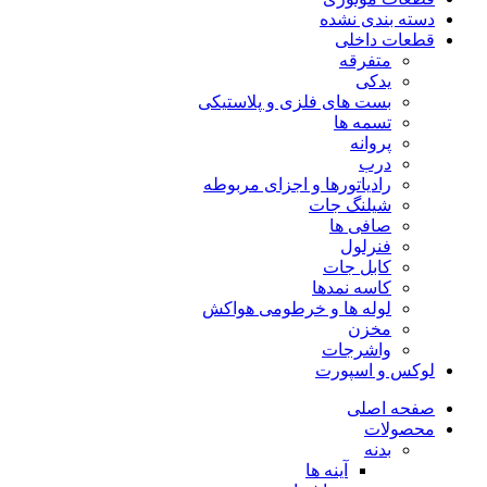
دسته بندی نشده
قطعات داخلی
متفرقه
یدکی
بست های فلزی و پلاستیکی
تسمه ها
پروانه
درب
رادیاتورها و اجزای مربوطه
شیلنگ جات
صافی ها
فنرلول
کابل جات
کاسه نمدها
لوله ها و خرطومی هواکش
مخزن
واشرجات
لوکس و اسپورت
صفحه اصلی
محصولات
بدنه
آینه ها