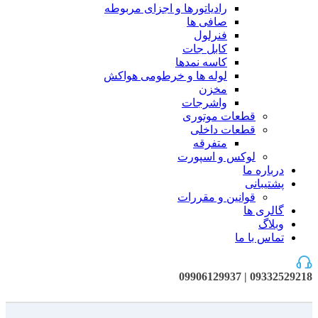
رادیاتورها و اجزای مربوطه
صافی ها
فنرلول
کابل جات
کاسه نمدها
لوله ها و خرطومی هواکش
مخزن
واشرجات
قطعات موتوری
قطعات داخلی
متفرقه
لوکس و اسپورت
درباره ما
پشتیبانی
قوانین و مقررات
گالری ها
وبلاگ
تماس با ما
09332529218 | 09906129937