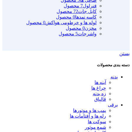
صافی ها
5 محصول
فنرلول
7 محصول
کابل جات
72 محصول
کاسه نمدها
0 محصول
لوله ها و خرطومی هواکش
0 محصول
مخزن
0 محصول
واشرجات
5 محصول
بستن
دسته بندی محصولات
بدنه
آینه ها
چراغ ها
زه بدنه
قالپاق
برقی
پمپ ها و موتورها
رله ها و آفتامات ها
سوکت ها
شمع موتور