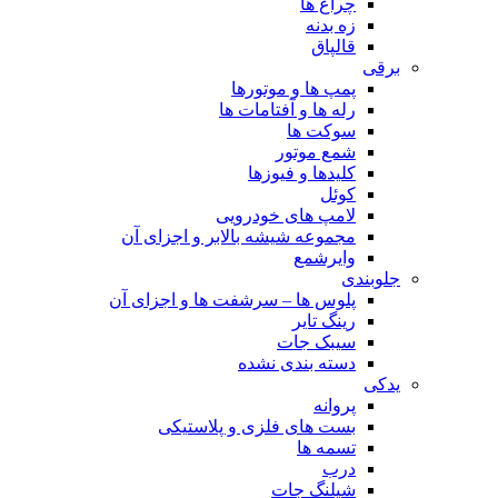
چراغ ها
زه بدنه
قالپاق
برقی
پمپ ها و موتورها
رله ها و آفتامات ها
سوکت ها
شمع موتور
کلیدها و فیوزها
کوئل
لامپ های خودرویی
مجموعه شیشه بالابر و اجزای آن
وایرشمع
جلوبندی
پلوس ها – سرشفت ها و اجزای آن
رینگ تایر
سیبک جات
دسته بندی نشده
یدکی
پروانه
بست های فلزی و پلاستیکی
تسمه ها
درب
شیلنگ جات