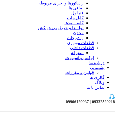
رادیاتورها و اجزای مربوطه
صافی ها
فنرلول
کابل جات
کاسه نمدها
لوله ها و خرطومی هواکش
مخزن
واشرجات
قطعات موتوری
قطعات داخلی
متفرقه
لوکس و اسپورت
درباره ما
پشتیبانی
قوانین و مقررات
گالری ها
وبلاگ
تماس با ما
09332529218 | 09906129937