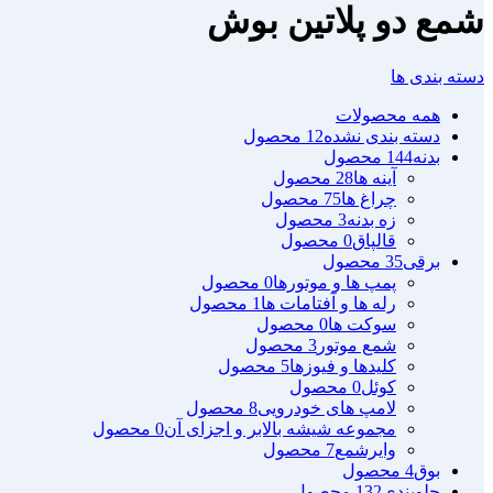
شمع دو پلاتین بوش
دسته بندی ها
همه
محصولات
دسته بندی نشده
12 محصول
بدنه
144 محصول
آینه ها
28 محصول
چراغ ها
75 محصول
زه بدنه
3 محصول
قالپاق
0 محصول
برقی
35 محصول
پمپ ها و موتورها
0 محصول
رله ها و آفتامات ها
1 محصول
سوکت ها
0 محصول
شمع موتور
3 محصول
کلیدها و فیوزها
5 محصول
کوئل
0 محصول
لامپ های خودرویی
8 محصول
مجموعه شیشه بالابر و اجزای آن
0 محصول
وایرشمع
7 محصول
بوق
4 محصول
جلوبندی
132 محصول