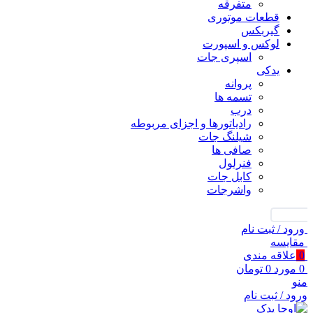
متفرقه
قطعات موتوری
گیربکس
لوکس و اسپورت
اسپری جات
یدکی
پروانه
تسمه ها
درب
رادیاتورها و اجزای مربوطه
شیلنگ جات
صافی ها
فنرلول
کابل جات
واشرجات
جستجو
ورود / ثبت نام
مقايسه
0
علاقه مندی
0
مورد
0
تومان
منو
ورود / ثبت نام