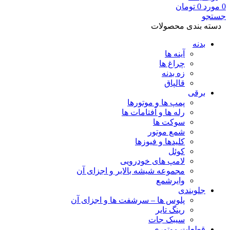
0
مورد
0
تومان
جستجو
دسته بندی محصولات
بدنه
آینه ها
چراغ ها
زه بدنه
قالپاق
برقی
پمپ ها و موتورها
رله ها و آفتامات ها
سوکت ها
شمع موتور
کلیدها و فیوزها
کوئل
لامپ های خودرویی
مجموعه شیشه بالابر و اجزای آن
وایرشمع
جلوبندی
پلوس ها – سرشفت ها و اجزای آن
رینگ تایر
سیبک جات
قطعات موتوری