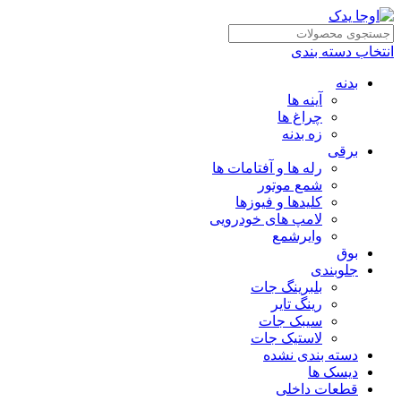
انتخاب دسته بندی
بدنه
آینه ها
چراغ ها
زه بدنه
برقی
رله ها و آفتامات ها
شمع موتور
کلیدها و فیوزها
لامپ های خودرویی
وایرشمع
بوق
جلوبندی
بلبرینگ جات
رینگ تایر
سیبک جات
لاستیک جات
دسته بندی نشده
دیسک ها
قطعات داخلی