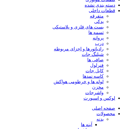
دسته بندی نشده
قطعات داخلی
متفرقه
یدکی
بست های فلزی و پلاستیکی
تسمه ها
پروانه
درب
رادیاتورها و اجزای مربوطه
شیلنگ جات
صافی ها
فنرلول
کابل جات
کاسه نمدها
لوله ها و خرطومی هواکش
مخزن
واشرجات
لوکس و اسپورت
صفحه اصلی
محصولات
بدنه
آینه ها