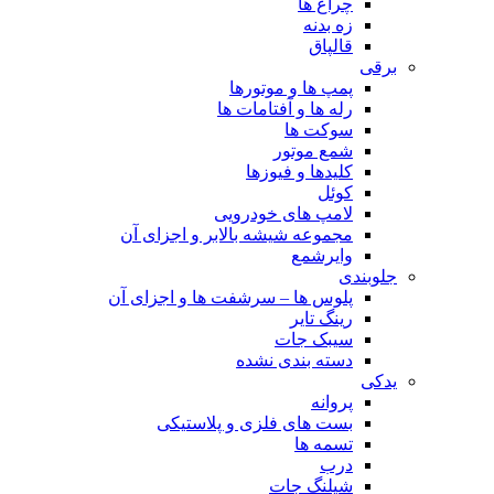
چراغ ها
زه بدنه
قالپاق
برقی
پمپ ها و موتورها
رله ها و آفتامات ها
سوکت ها
شمع موتور
کلیدها و فیوزها
کوئل
لامپ های خودرویی
مجموعه شیشه بالابر و اجزای آن
وایرشمع
جلوبندی
پلوس ها – سرشفت ها و اجزای آن
رینگ تایر
سیبک جات
دسته بندی نشده
یدکی
پروانه
بست های فلزی و پلاستیکی
تسمه ها
درب
شیلنگ جات