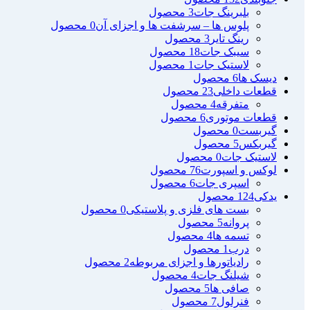
بلبرینگ جات
3 محصول
پلوس ها – سرشفت ها و اجزای آن
0 محصول
رینگ تایر
3 محصول
سیبک جات
18 محصول
لاستیک جات
1 محصول
دیسک ها
6 محصول
قطعات داخلی
23 محصول
متفرقه
4 محصول
قطعات موتوری
6 محصول
گیربست
0 محصول
گیربکس
5 محصول
لاستیک جات
0 محصول
لوکس و اسپورت
76 محصول
اسپری جات
6 محصول
یدکی
124 محصول
بست های فلزی و پلاستیکی
0 محصول
پروانه
5 محصول
تسمه ها
4 محصول
درب
1 محصول
رادیاتورها و اجزای مربوطه
2 محصول
شیلنگ جات
4 محصول
صافی ها
5 محصول
فنرلول
7 محصول