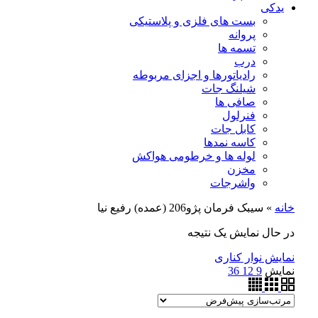
یدکی
بست های فلزی و پلاستیکی
پروانه
تسمه ها
درب
رادیاتورها و اجزای مربوطه
شیلنگ جات
صافی ها
فنرلول
کابل جات
کاسه نمدها
لوله ها و خرطومی هواکش
مخزن
واشرجات
خانه
»
سیبک فرمان پژو206 (عمده) رفیع نیا
در حال نمایش یک نتیجه
نمایش نوار کناری
نمایش
9
12
36