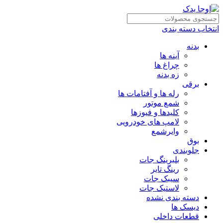
انتخاب دسته بندی
بدنه
آینه ها
چراغ ها
زه بدنه
برقی
رله ها و آفتامات ها
شمع موتور
کلیدها و فیوزها
لامپ های خودرویی
وایرشمع
بوق
جلوبندی
بلبرینگ جات
رینگ تایر
سیبک جات
لاستیک جات
دسته بندی نشده
دیسک ها
قطعات داخلی