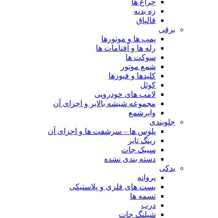
چراغ ها
زه بدنه
قالپاق
برقی
پمپ ها و موتورها
رله ها و آفتامات ها
سوکت ها
شمع موتور
کلیدها و فیوزها
کوئل
لامپ های خودرویی
مجموعه شیشه بالابر و اجزای آن
وایرشمع
جلوبندی
پلوس ها – سرشفت ها و اجزای آن
رینگ تایر
سیبک جات
دسته بندی نشده
یدکی
پروانه
بست های فلزی و پلاستیکی
تسمه ها
درب
شیلنگ جات