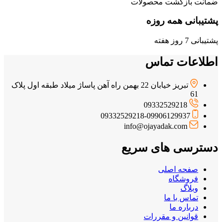
ضمانت بازگشت محصولات
پشتیبانی همه روزه
پشتیبانی 7 روز هفته
اطلاعات تماس
تبریز خیابان 22 بهمن راه آهن پاساژ میلاد طبقه اول پلاک
61
09332529218
09332529218-09906129937
info@ojayadak.com
دسترسی های سریع
صفحه اصلی
فروشگاه
وبلاگ
تماس با ما
درباره ما
قوانین و مقررات