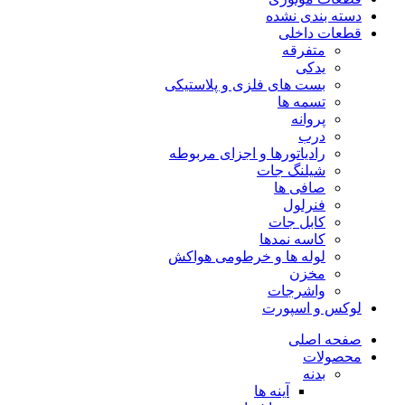
دسته بندی نشده
قطعات داخلی
متفرقه
یدکی
بست های فلزی و پلاستیکی
تسمه ها
پروانه
درب
رادیاتورها و اجزای مربوطه
شیلنگ جات
صافی ها
فنرلول
کابل جات
کاسه نمدها
لوله ها و خرطومی هواکش
مخزن
واشرجات
لوکس و اسپورت
صفحه اصلی
محصولات
بدنه
آینه ها