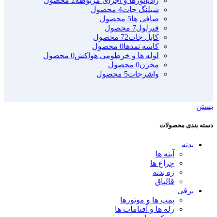
رادیاتورها و اجزای مربوطه
2 محصول
شیلنگ جات
4 محصول
صافی ها
5 محصول
فنرلول
7 محصول
کابل جات
72 محصول
کاسه نمدها
0 محصول
لوله ها و خرطومی هواکش
0 محصول
مخزن
0 محصول
واشرجات
5 محصول
بستن
دسته بندی محصولات
بدنه
آینه ها
چراغ ها
زه بدنه
قالپاق
برقی
پمپ ها و موتورها
رله ها و آفتامات ها