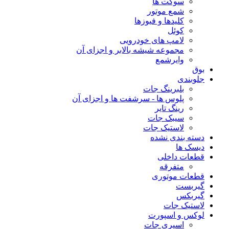
سوکت ها
شمع موتور
کلیدها و فیوزها
کوئل
لامپ های خودرویی
مجموعه شیشه بالابر و اجزای آن
وایرشمع
بوق
جلوبندی
بلبرینگ جات
پلوس ها - سرشفت ها و اجزای آن
رینگ تایر
سیبک جات
لاستیک جات
دسته بندی نشده
دیسک ها
قطعات داخلی
متفرقه
قطعات موتوری
گیربست
گیربکس
لاستیک جات
لوکس و اسپورت
اسپری جات