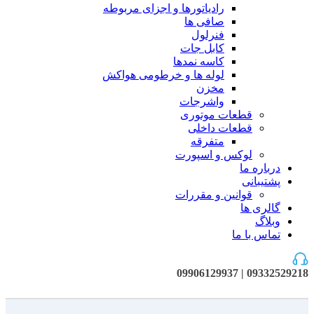
رادیاتورها و اجزای مربوطه
صافی ها
فنرلول
کابل جات
کاسه نمدها
لوله ها و خرطومی هواکش
مخزن
واشرجات
قطعات موتوری
قطعات داخلی
متفرقه
لوکس و اسپورت
درباره ما
پشتیبانی
قوانین و مقررات
گالری ها
وبلاگ
تماس با ما
09332529218 | 09906129937