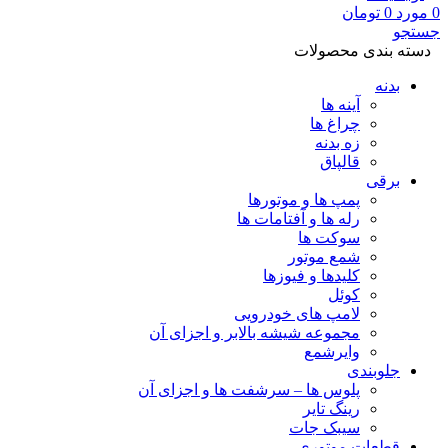
0
مورد
0
تومان
جستجو
دسته بندی محصولات
بدنه
آینه ها
چراغ ها
زه بدنه
قالپاق
برقی
پمپ ها و موتورها
رله ها و آفتامات ها
سوکت ها
شمع موتور
کلیدها و فیوزها
کوئل
لامپ های خودرویی
مجموعه شیشه بالابر و اجزای آن
وایرشمع
جلوبندی
پلوس ها – سرشفت ها و اجزای آن
رینگ تایر
سیبک جات
قطعات موتوری