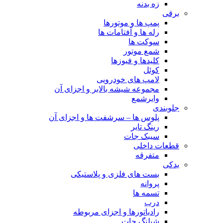
زه بدنه
برقی
پمپ ها و موتورها
رله ها و آفتامات ها
سوکت ها
شمع موتور
کلیدها و فیوزها
کوئل
لامپ های خودرویی
مجموعه شیشه بالابر و اجزای آن
وایرشمع
جلوبندی
پلوس ها – سرشفت ها و اجزای آن
رینگ تایر
سیبک جات
قطعات داخلی
متفرقه
یدکی
بست های فلزی و پلاستیکی
پروانه
تسمه ها
درب
رادیاتورها و اجزای مربوطه
شیلنگ جات