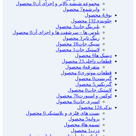
مجموعه شیشه بالابر و اجزای آن
0 محصول
وایرشمع
7 محصول
بوق
4 محصول
جلوبندی
132 محصول
بلبرینگ جات
3 محصول
پلوس ها – سرشفت ها و اجزای آن
0 محصول
رینگ تایر
3 محصول
سیبک جات
18 محصول
لاستیک جات
1 محصول
دیسک ها
6 محصول
قطعات داخلی
23 محصول
متفرقه
4 محصول
قطعات موتوری
6 محصول
گیربست
0 محصول
گیربکس
5 محصول
لاستیک جات
0 محصول
لوکس و اسپورت
76 محصول
اسپری جات
6 محصول
یدکی
124 محصول
بست های فلزی و پلاستیکی
0 محصول
پروانه
5 محصول
تسمه ها
4 محصول
درب
1 محصول