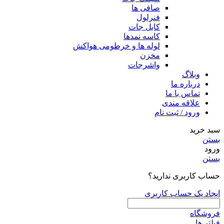
صافی ها
فنرلول
کابل جات
کاسه نمدها
لوله ها و خرطومی هواکش
مخزن
واشرجات
وبلاگ
درباره ما
تماس با ما
علاقه مندی
ورود / ثبت نام
سبد خرید
بستن
ورود
بستن
حساب کاربری ندارید؟
ایجاد یک حساب کاربری
فروشگاه
فیلتر ها