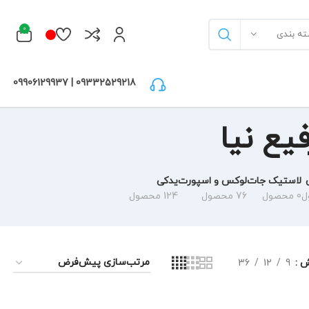
0
ته بندی
09332529218 | 09906129937
یع نیا
لاستیک جات
لوکس و اسپورت
یدکی
0 محصول
76 محصول
124 محصول
ش
9
12
36