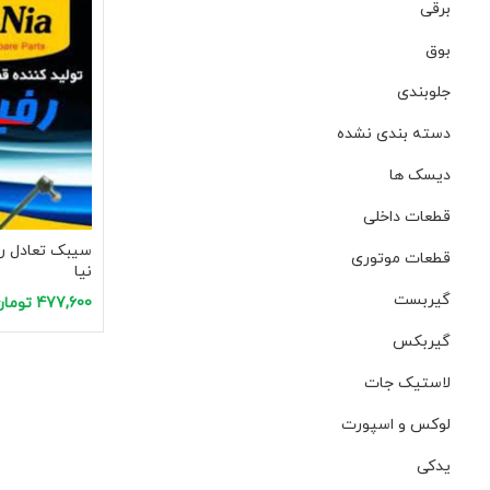
برقی
بوق
جلوبندی
دسته بندی نشده
دیسک ها
قطعات داخلی
سیبک تعادل ریو
قطعات موتوری
نیا
گیربست
477,600
تومان
انتخاب گزینه‌ها
گیربکس
لاستیک جات
لوکس و اسپورت
یدکی