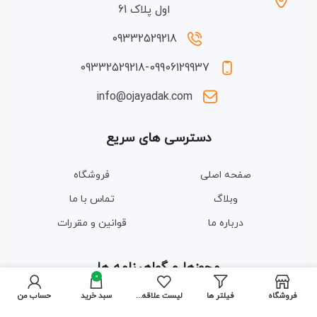
اول پلاک 61
09332529218
09332529218-09906129937
info@ojayadak.com
دسترسی های سریع
صفحه اصلی
فروشگاه
وبلاگ
تماس با ما
درباره ما
قوانین و مقررات
مجوزها و گواهینامه ها
0
فروشگاه
فیلتر ها
لیست علاقه مندی ها
سبد خرید
حساب من