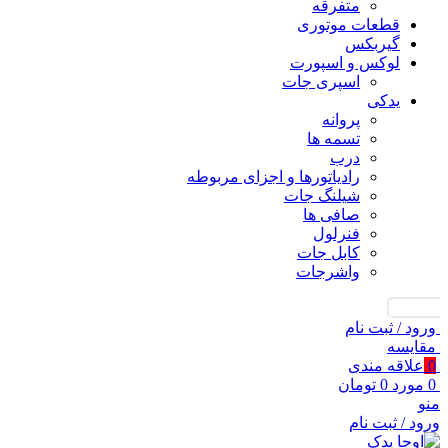
متفرقه
قطعات موتوری
گیربکس
لوکس و اسپورت
اسپری جات
یدکی
پروانه
تسمه ها
درب
رادیاتورها و اجزای مربوطه
شیلنگ جات
صافی ها
فنرلول
کابل جات
واشرجات
جستجو
ورود / ثبت نام
مقايسه
0
علاقه مندی
0
مورد
0
تومان
منو
ورود / ثبت نام