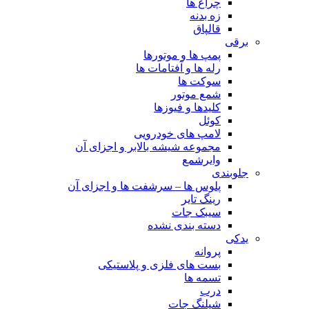
چراغ ها
زه بدنه
قالپاق
برقی
پمپ ها و موتورها
رله ها و آفتامات ها
سوکت ها
شمع موتور
کلیدها و فیوزها
کوئل
لامپ های خودرویی
مجموعه شیشه بالابر و اجزای آن
وایرشمع
جلوبندی
پلوس ها – سرشفت ها و اجزای آن
رینگ تایر
سیبک جات
دسته بندی نشده
یدکی
پروانه
بست های فلزی و پلاستیکی
تسمه ها
درب
شیلنگ جات