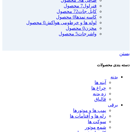
صافی ها
5 محصول
فنرلول
7 محصول
کابل جات
72 محصول
کاسه نمدها
0 محصول
لوله ها و خرطومی هواکش
0 محصول
مخزن
0 محصول
واشرجات
5 محصول
بستن
دسته بندی محصولات
بدنه
آینه ها
چراغ ها
زه بدنه
قالپاق
برقی
پمپ ها و موتورها
رله ها و آفتامات ها
سوکت ها
شمع موتور