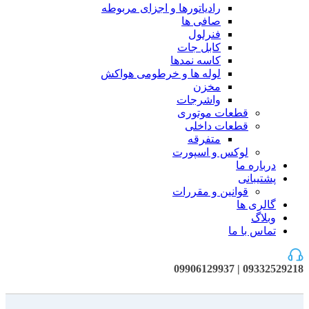
رادیاتورها و اجزای مربوطه
صافی ها
فنرلول
کابل جات
کاسه نمدها
لوله ها و خرطومی هواکش
مخزن
واشرجات
قطعات موتوری
قطعات داخلی
متفرقه
لوکس و اسپورت
درباره ما
پشتیبانی
قوانین و مقررات
گالری ها
وبلاگ
تماس با ما
09332529218 | 09906129937