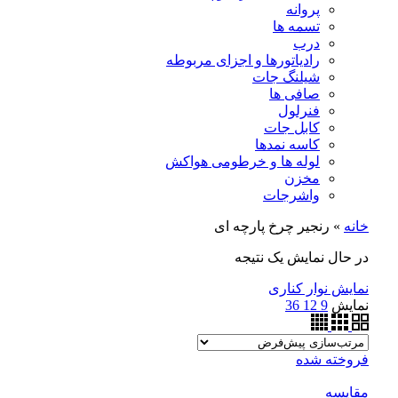
پروانه
تسمه ها
درب
رادیاتورها و اجزای مربوطه
شیلنگ جات
صافی ها
فنرلول
کابل جات
کاسه نمدها
لوله ها و خرطومی هواکش
مخزن
واشرجات
خانه
»
رنجیر چرخ پارچه ای
در حال نمایش یک نتیجه
نمایش نوار کناری
نمایش
9
12
36
فروخته شده
مقايسه