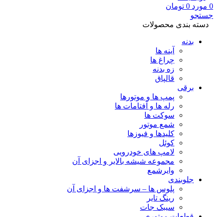
0
مورد
0
تومان
جستجو
دسته بندی محصولات
بدنه
آینه ها
چراغ ها
زه بدنه
قالپاق
برقی
پمپ ها و موتورها
رله ها و آفتامات ها
سوکت ها
شمع موتور
کلیدها و فیوزها
کوئل
لامپ های خودرویی
مجموعه شیشه بالابر و اجزای آن
وایرشمع
جلوبندی
پلوس ها – سرشفت ها و اجزای آن
رینگ تایر
سیبک جات
قطعات موتوری