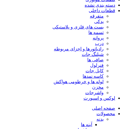
دسته بندی نشده
قطعات داخلی
متفرقه
یدکی
بست های فلزی و پلاستیکی
تسمه ها
پروانه
درب
رادیاتورها و اجزای مربوطه
شیلنگ جات
صافی ها
فنرلول
کابل جات
کاسه نمدها
لوله ها و خرطومی هواکش
مخزن
واشرجات
لوکس و اسپورت
صفحه اصلی
محصولات
بدنه
آینه ها