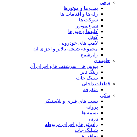
برقی
پمپ ها و موتورها
رله ها و آفتامات ها
سوکت ها
شمع موتور
کلیدها و فیوزها
کوئل
لامپ های خودرویی
مجموعه شیشه بالابر و اجزای آن
وایرشمع
جلوبندی
پلوس ها – سرشفت ها و اجزای آن
رینگ تایر
سیبک جات
قطعات داخلی
متفرقه
یدکی
بست های فلزی و پلاستیکی
پروانه
تسمه ها
درب
رادیاتورها و اجزای مربوطه
شیلنگ جات
صافی ها