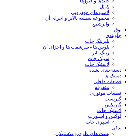
کلیدها و فیوزها
کوئل
لامپ های خودرویی
مجموعه شیشه بالابر و اجزای آن
وایرشمع
بوق
جلوبندی
بلبرینگ جات
پلوس ها - سرشفت ها و اجزای آن
رینگ تایر
سیبک جات
لاستیک جات
دسته بندی نشده
دیسک ها
قطعات داخلی
متفرقه
قطعات موتوری
گیربست
گیربکس
لاستیک جات
لوکس و اسپورت
اسپری جات
یدکی
بست های فلزی و پلاستیکی