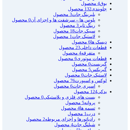
بوق
4 محصول
جلوبندی
132 محصول
بلبرینگ جات
3 محصول
پلوس ها – سرشفت ها و اجزای آن
0 محصول
رینگ تایر
3 محصول
سیبک جات
18 محصول
لاستیک جات
1 محصول
دیسک ها
6 محصول
قطعات داخلی
23 محصول
متفرقه
4 محصول
قطعات موتوری
6 محصول
گیربست
0 محصول
گیربکس
5 محصول
لاستیک جات
0 محصول
لوکس و اسپورت
76 محصول
اسپری جات
6 محصول
یدکی
124 محصول
بست های فلزی و پلاستیکی
0 محصول
پروانه
5 محصول
تسمه ها
4 محصول
درب
1 محصول
رادیاتورها و اجزای مربوطه
2 محصول
شیلنگ جات
4 محصول