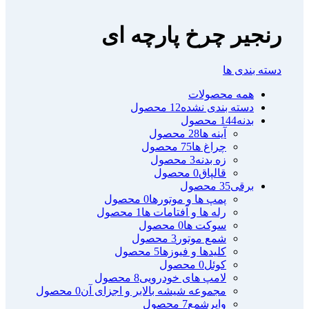
رنجیر چرخ پارچه ای
دسته بندی ها
همه
محصولات
دسته بندی نشده
12 محصول
بدنه
144 محصول
آینه ها
28 محصول
چراغ ها
75 محصول
زه بدنه
3 محصول
قالپاق
0 محصول
برقی
35 محصول
پمپ ها و موتورها
0 محصول
رله ها و آفتامات ها
1 محصول
سوکت ها
0 محصول
شمع موتور
3 محصول
کلیدها و فیوزها
5 محصول
کوئل
0 محصول
لامپ های خودرویی
8 محصول
مجموعه شیشه بالابر و اجزای آن
0 محصول
وایرشمع
7 محصول