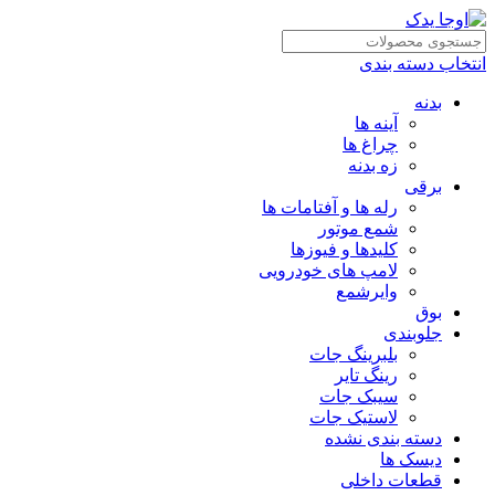
انتخاب دسته بندی
بدنه
آینه ها
چراغ ها
زه بدنه
برقی
رله ها و آفتامات ها
شمع موتور
کلیدها و فیوزها
لامپ های خودرویی
وایرشمع
بوق
جلوبندی
بلبرینگ جات
رینگ تایر
سیبک جات
لاستیک جات
دسته بندی نشده
دیسک ها
قطعات داخلی