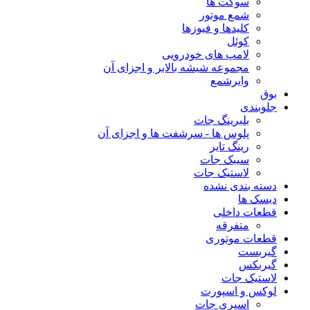
سوکت ها
شمع موتور
کلیدها و فیوزها
کوئل
لامپ های خودرویی
مجموعه شیشه بالابر و اجزای آن
وایرشمع
بوق
جلوبندی
بلبرینگ جات
پلوس ها - سرشفت ها و اجزای آن
رینگ تایر
سیبک جات
لاستیک جات
دسته بندی نشده
دیسک ها
قطعات داخلی
متفرقه
قطعات موتوری
گیربست
گیربکس
لاستیک جات
لوکس و اسپورت
اسپری جات