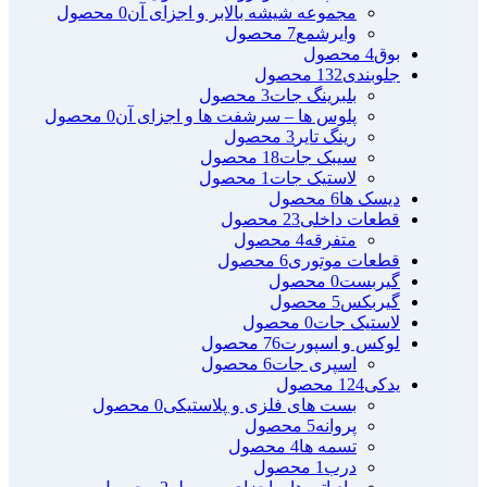
مجموعه شیشه بالابر و اجزای آن
0 محصول
وایرشمع
7 محصول
بوق
4 محصول
جلوبندی
132 محصول
بلبرینگ جات
3 محصول
پلوس ها – سرشفت ها و اجزای آن
0 محصول
رینگ تایر
3 محصول
سیبک جات
18 محصول
لاستیک جات
1 محصول
دیسک ها
6 محصول
قطعات داخلی
23 محصول
متفرقه
4 محصول
قطعات موتوری
6 محصول
گیربست
0 محصول
گیربکس
5 محصول
لاستیک جات
0 محصول
لوکس و اسپورت
76 محصول
اسپری جات
6 محصول
یدکی
124 محصول
بست های فلزی و پلاستیکی
0 محصول
پروانه
5 محصول
تسمه ها
4 محصول
درب
1 محصول