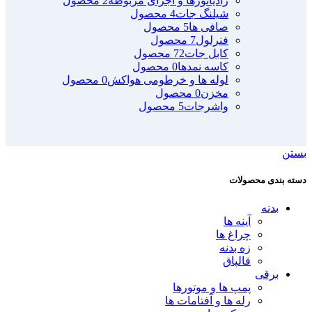
رادیاتورها و اجزای مربوطه
2 محصول
شیلنگ جات
4 محصول
صافی ها
5 محصول
فنرلول
7 محصول
کابل جات
72 محصول
کاسه نمدها
0 محصول
لوله ها و خرطومی هواکش
0 محصول
مخزن
0 محصول
واشرجات
5 محصول
بستن
دسته بندی محصولات
بدنه
آینه ها
چراغ ها
زه بدنه
قالپاق
برقی
پمپ ها و موتورها
رله ها و آفتامات ها