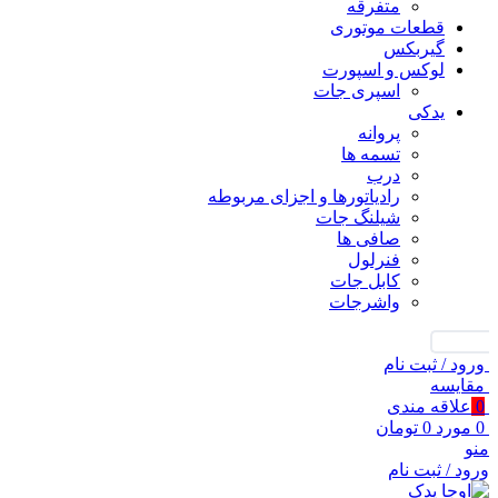
متفرقه
قطعات موتوری
گیربکس
لوکس و اسپورت
اسپری جات
یدکی
پروانه
تسمه ها
درب
رادیاتورها و اجزای مربوطه
شیلنگ جات
صافی ها
فنرلول
کابل جات
واشرجات
جستجو
ورود / ثبت نام
مقايسه
0
علاقه مندی
0
مورد
0
تومان
منو
ورود / ثبت نام