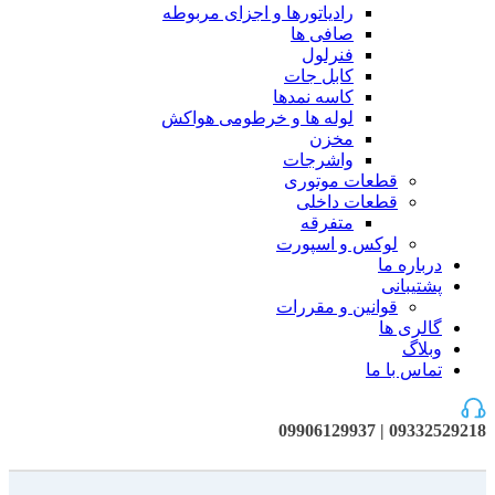
رادیاتورها و اجزای مربوطه
صافی ها
فنرلول
کابل جات
کاسه نمدها
لوله ها و خرطومی هواکش
مخزن
واشرجات
قطعات موتوری
قطعات داخلی
متفرقه
لوکس و اسپورت
درباره ما
پشتیبانی
قوانین و مقررات
گالری ها
وبلاگ
تماس با ما
09332529218 | 09906129937