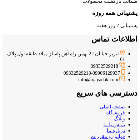
ضمانت بازگشت محصولات
پشتیبانی همه روزه
پشتیبانی 7 روز هفته
اطلاعات تماس
تبریز خیابان 22 بهمن راه آهن پاساژ میلاد طبقه اول پلاک
61
09332529218
09332529218-09906129937
info@ojayadak.com
دسترسی های سریع
صفحه اصلی
فروشگاه
وبلاگ
تماس با ما
درباره ما
قوانین و مقررات