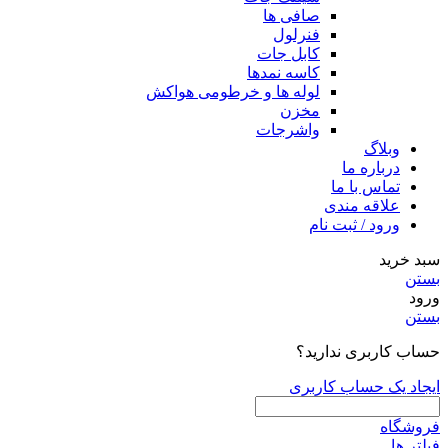
صافی ها
فنرلول
کابل جات
کاسه نمدها
لوله ها و خرطومی هواکش
مخزن
واشرجات
وبلاگ
درباره ما
تماس با ما
علاقه مندی
ورود / ثبت نام
سبد خرید
بستن
ورود
بستن
حساب کاربری ندارید؟
ایجاد یک حساب کاربری
فروشگاه
فیلتر ها