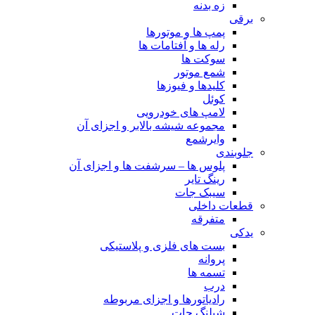
زه بدنه
برقی
پمپ ها و موتورها
رله ها و آفتامات ها
سوکت ها
شمع موتور
کلیدها و فیوزها
کوئل
لامپ های خودرویی
مجموعه شیشه بالابر و اجزای آن
وایرشمع
جلوبندی
پلوس ها – سرشفت ها و اجزای آن
رینگ تایر
سیبک جات
قطعات داخلی
متفرقه
یدکی
بست های فلزی و پلاستیکی
پروانه
تسمه ها
درب
رادیاتورها و اجزای مربوطه
شیلنگ جات