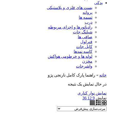
یدکی
بست های فلزی و پلاستیکی
پروانه
تسمه ها
درب
رادیاتورها و اجزای مربوطه
شیلنگ جات
صافی ها
فنرلول
کابل جات
کاسه نمدها
لوله ها و خرطومی هواکش
مخزن
واشرجات
خانه
»
راهنما پارک کامل نارنجی پژو
در حال نمایش یک نتیجه
نمایش نوار کناری
نمایش
9
12
36