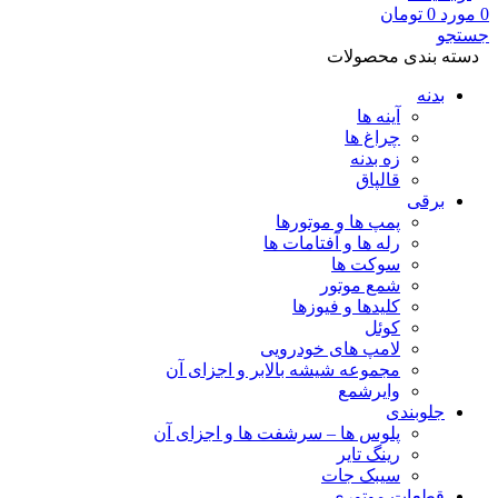
0
مورد
0
تومان
جستجو
دسته بندی محصولات
بدنه
آینه ها
چراغ ها
زه بدنه
قالپاق
برقی
پمپ ها و موتورها
رله ها و آفتامات ها
سوکت ها
شمع موتور
کلیدها و فیوزها
کوئل
لامپ های خودرویی
مجموعه شیشه بالابر و اجزای آن
وایرشمع
جلوبندی
پلوس ها – سرشفت ها و اجزای آن
رینگ تایر
سیبک جات
قطعات موتوری