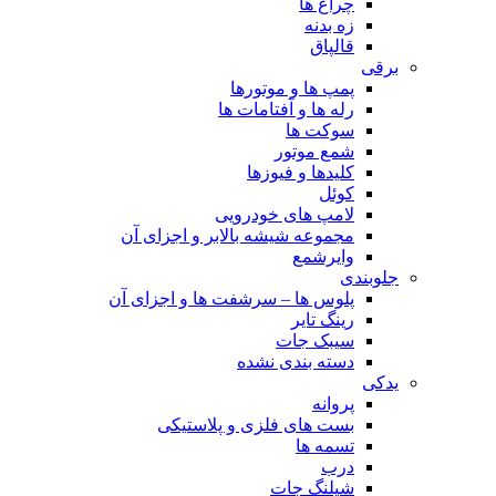
چراغ ها
زه بدنه
قالپاق
برقی
پمپ ها و موتورها
رله ها و آفتامات ها
سوکت ها
شمع موتور
کلیدها و فیوزها
کوئل
لامپ های خودرویی
مجموعه شیشه بالابر و اجزای آن
وایرشمع
جلوبندی
پلوس ها – سرشفت ها و اجزای آن
رینگ تایر
سیبک جات
دسته بندی نشده
یدکی
پروانه
بست های فلزی و پلاستیکی
تسمه ها
درب
شیلنگ جات