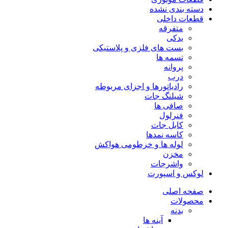
دسته بندی نشده
قطعات داخلی
متفرقه
یدکی
بست های فلزی و پلاستیکی
تسمه ها
پروانه
درب
رادیاتورها و اجزای مربوطه
شیلنگ جات
صافی ها
فنرلول
کابل جات
کاسه نمدها
لوله ها و خرطومی هواکش
مخزن
واشرجات
لوکس و اسپورت
صفحه اصلی
محصولات
بدنه
آینه ها