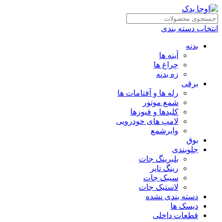
انتخاب دسته بندی
بدنه
آینه ها
چراغ ها
زه بدنه
برقی
رله ها و آفتامات ها
شمع موتور
کلیدها و فیوزها
لامپ های خودرویی
وایرشمع
بوق
جلوبندی
بلبرینگ جات
رینگ تایر
سیبک جات
لاستیک جات
دسته بندی نشده
دیسک ها
قطعات داخلی