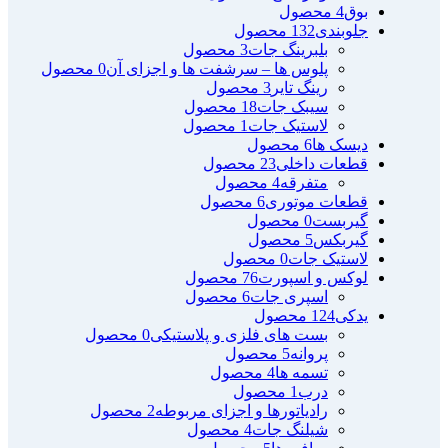
بوق
4 محصول
جلوبندی
132 محصول
بلبرینگ جات
3 محصول
پلوس ها – سرشفت ها و اجزای آن
0 محصول
رینگ تایر
3 محصول
سیبک جات
18 محصول
لاستیک جات
1 محصول
دیسک ها
6 محصول
قطعات داخلی
23 محصول
متفرقه
4 محصول
قطعات موتوری
6 محصول
گیربست
0 محصول
گیربکس
5 محصول
لاستیک جات
0 محصول
لوکس و اسپورت
76 محصول
اسپری جات
6 محصول
یدکی
124 محصول
بست های فلزی و پلاستیکی
0 محصول
پروانه
5 محصول
تسمه ها
4 محصول
درب
1 محصول
رادیاتورها و اجزای مربوطه
2 محصول
شیلنگ جات
4 محصول