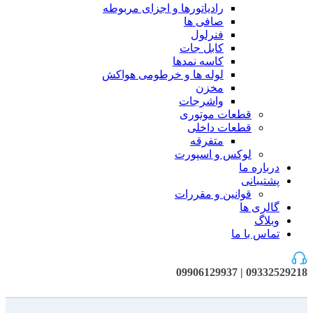
رادیاتورها و اجزای مربوطه
صافی ها
فنرلول
کابل جات
کاسه نمدها
لوله ها و خرطومی هواکش
مخزن
واشرجات
قطعات موتوری
قطعات داخلی
متفرقه
لوکس و اسپورت
درباره ما
پشتیبانی
قوانین و مقررات
گالری ها
وبلاگ
تماس با ما
09332529218 | 09906129937