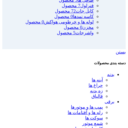
صافی ها
5 محصول
فنرلول
7 محصول
کابل جات
72 محصول
کاسه نمدها
0 محصول
لوله ها و خرطومی هواکش
0 محصول
مخزن
0 محصول
واشرجات
5 محصول
بستن
دسته بندی محصولات
بدنه
آینه ها
چراغ ها
زه بدنه
قالپاق
برقی
پمپ ها و موتورها
رله ها و آفتامات ها
سوکت ها
شمع موتور