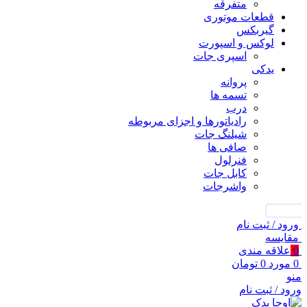
متفرقه
قطعات موتوری
گیربکس
لوکس و اسپورت
اسپری جات
یدکی
پروانه
تسمه ها
درب
رادیاتورها و اجزای مربوطه
شیلنگ جات
صافی ها
فنرلول
کابل جات
واشرجات
جستجو
ورود / ثبت نام
مقايسه
0
علاقه مندی
0
مورد
0
تومان
منو
ورود / ثبت نام