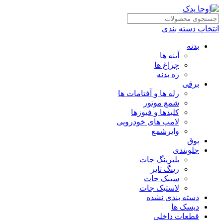
انتخاب دسته بندی
بدنه
آینه ها
چراغ ها
زه بدنه
برقی
رله ها و آفتامات ها
شمع موتور
کلیدها و فیوزها
لامپ های خودرویی
وایرشمع
بوق
جلوبندی
بلبرینگ جات
رینگ تایر
سیبک جات
لاستیک جات
دسته بندی نشده
دیسک ها
قطعات داخلی