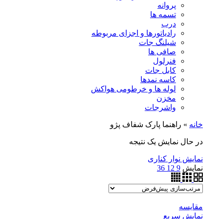
پروانه
تسمه ها
درب
رادیاتورها و اجزای مربوطه
شیلنگ جات
صافی ها
فنرلول
کابل جات
کاسه نمدها
لوله ها و خرطومی هواکش
مخزن
واشرجات
خانه
»
راهنما پارک شفاف پژو
در حال نمایش یک نتیجه
نمایش نوار کناری
نمایش
9
12
36
مقايسه
نمایش سریع