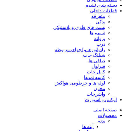
دسته بندی نشده
قطعات داخلی
متفرقه
یدکی
بست های فلزی و پلاستیکی
تسمه ها
پروانه
درب
رادیاتورها و اجزای مربوطه
شیلنگ جات
صافی ها
فنرلول
کابل جات
کاسه نمدها
لوله ها و خرطومی هواکش
مخزن
واشرجات
لوکس و اسپورت
صفحه اصلی
محصولات
بدنه
آینه ها