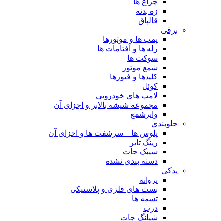
چراغ ها
زه بدنه
قالپاق
برقی
پمپ ها و موتورها
رله ها و آفتامات ها
سوکت ها
شمع موتور
کلیدها و فیوزها
کوئل
لامپ های خودرویی
مجموعه شیشه بالابر و اجزای آن
وایرشمع
جلوبندی
پلوس ها – سرشفت ها و اجزای آن
رینگ تایر
سیبک جات
دسته بندی نشده
یدکی
پروانه
بست های فلزی و پلاستیکی
تسمه ها
درب
شیلنگ جات