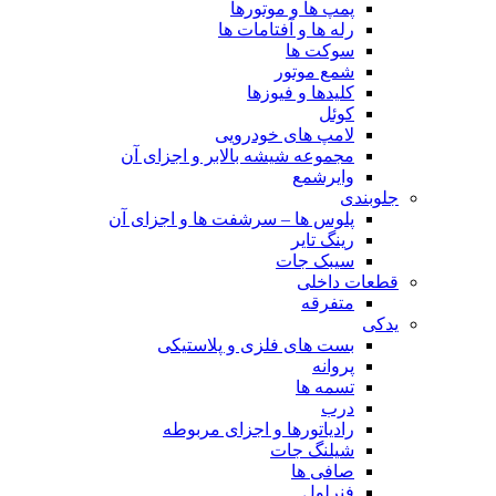
پمپ ها و موتورها
رله ها و آفتامات ها
سوکت ها
شمع موتور
کلیدها و فیوزها
کوئل
لامپ های خودرویی
مجموعه شیشه بالابر و اجزای آن
وایرشمع
جلوبندی
پلوس ها – سرشفت ها و اجزای آن
رینگ تایر
سیبک جات
قطعات داخلی
متفرقه
یدکی
بست های فلزی و پلاستیکی
پروانه
تسمه ها
درب
رادیاتورها و اجزای مربوطه
شیلنگ جات
صافی ها
فنرلول