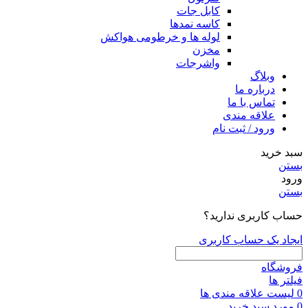
کابل جات
کاسه نمدها
لوله ها و خرطومی هواکش
مخزن
واشرجات
وبلاگ
درباره ما
تماس با ما
علاقه مندی
ورود / ثبت نام
سبد خرید
بستن
ورود
بستن
حساب کاربری ندارید؟
ایجاد یک حساب کاربری
فروشگاه
فیلتر ها
0
لیست علاقه مندی ها
0
مورد
سبد خرید