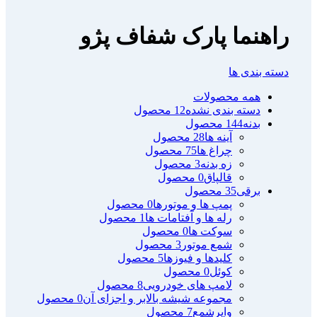
راهنما پارک شفاف پژو
دسته بندی ها
همه
محصولات
دسته بندی نشده
12 محصول
بدنه
144 محصول
آینه ها
28 محصول
چراغ ها
75 محصول
زه بدنه
3 محصول
قالپاق
0 محصول
برقی
35 محصول
پمپ ها و موتورها
0 محصول
رله ها و آفتامات ها
1 محصول
سوکت ها
0 محصول
شمع موتور
3 محصول
کلیدها و فیوزها
5 محصول
کوئل
0 محصول
لامپ های خودرویی
8 محصول
مجموعه شیشه بالابر و اجزای آن
0 محصول
وایرشمع
7 محصول