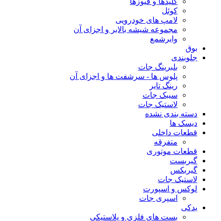
کلیدها و فیوزها
کوئل
لامپ های خودرویی
مجموعه شیشه بالابر و اجزای آن
وایرشمع
بوق
جلوبندی
بلبرینگ جات
پلوس ها - سرشفت ها و اجزای آن
رینگ تایر
سیبک جات
لاستیک جات
دسته بندی نشده
دیسک ها
قطعات داخلی
متفرقه
قطعات موتوری
گیربست
گیربکس
لاستیک جات
لوکس و اسپورت
اسپری جات
یدکی
بست های فلزی و پلاستیکی