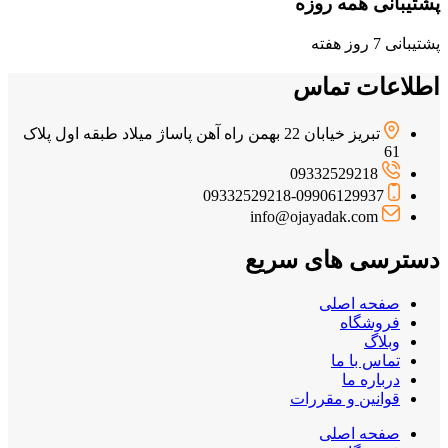
پشتیبانی همه روزه
پشتیبانی 7 روز هفته
اطلاعات تماس
تبریز خیابان 22 بهمن راه آهن پاساژ میلاد طبقه اول پلاک
61
09332529218
09332529218-09906129937
info@ojayadak.com
دسترسی های سریع
صفحه اصلی
فروشگاه
وبلاگ
تماس با ما
درباره ما
قوانین و مقررات
صفحه اصلی