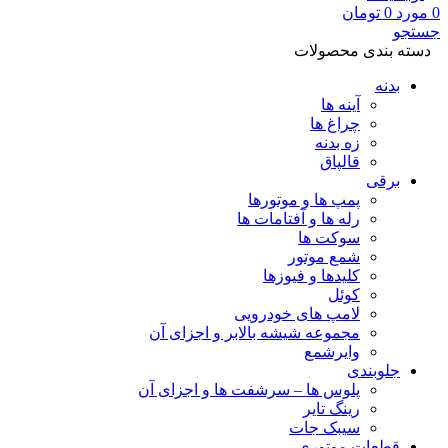
0
مورد
0
تومان
جستجو
دسته بندی محصولات
بدنه
آینه ها
چراغ ها
زه بدنه
قالپاق
برقی
پمپ ها و موتورها
رله ها و آفتامات ها
سوکت ها
شمع موتور
کلیدها و فیوزها
کوئل
لامپ های خودرویی
مجموعه شیشه بالابر و اجزای آن
وایرشمع
جلوبندی
پلوس ها – سرشفت ها و اجزای آن
رینگ تایر
سیبک جات
قطعات موتوری