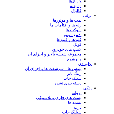
چراغ ها
زه بدنه
قالپاق
برقی
پمپ ها و موتورها
رله ها و آفتامات ها
سوکت ها
شمع موتور
کلیدها و فیوزها
کوئل
لامپ های خودرویی
مجموعه شیشه بالابر و اجزای آن
وایرشمع
جلوبندی
پلوس ها – سرشفت ها و اجزای آن
رینگ تایر
سیبک جات
دسته بندی نشده
یدکی
پروانه
بست های فلزی و پلاستیکی
تسمه ها
درب
شیلنگ جات