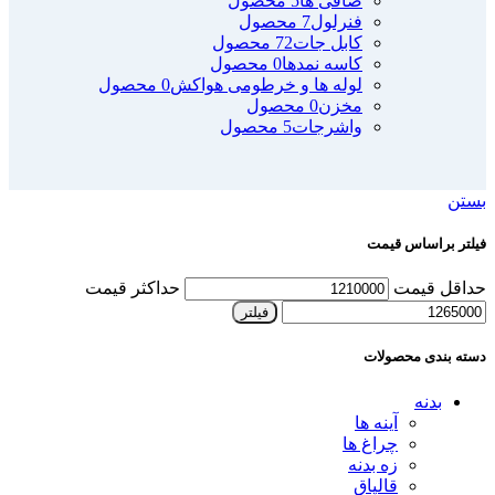
صافی ها
5 محصول
فنرلول
7 محصول
کابل جات
72 محصول
کاسه نمدها
0 محصول
لوله ها و خرطومی هواکش
0 محصول
مخزن
0 محصول
واشرجات
5 محصول
بستن
فیلتر براساس قیمت
حداقل قیمت
حداکثر قیمت
فیلتر
دسته بندی محصولات
بدنه
آینه ها
چراغ ها
زه بدنه
قالپاق