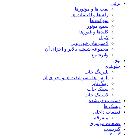
برقی
پمپ ها و موتورها
رله ها و آفتامات ها
سوکت ها
شمع موتور
کلیدها و فیوزها
کوئل
لامپ های خودرویی
مجموعه شیشه بالابر و اجزای آن
وایرشمع
بوق
جلوبندی
بلبرینگ جات
پلوس ها - سرشفت ها و اجزای آن
رینگ تایر
سیبک جات
لاستیک جات
دسته بندی نشده
دیسک ها
قطعات داخلی
متفرقه
قطعات موتوری
گیربست
گیربکس