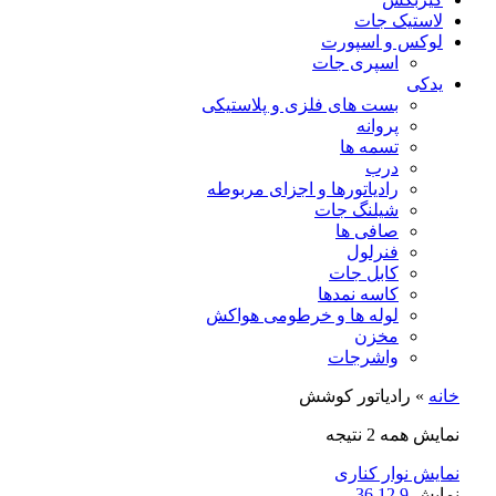
لاستیک جات
لوکس و اسپورت
اسپری جات
یدکی
بست های فلزی و پلاستیکی
پروانه
تسمه ها
درب
رادیاتورها و اجزای مربوطه
شیلنگ جات
صافی ها
فنرلول
کابل جات
کاسه نمدها
لوله ها و خرطومی هواکش
مخزن
واشرجات
خانه
»
رادیاتور کوشش
نمایش همه 2 نتیجه
نمایش نوار کناری
نمایش
9
12
36