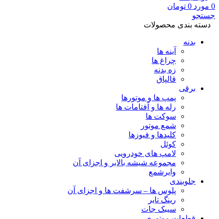
0
مورد
0
تومان
جستجو
دسته بندی محصولات
بدنه
آینه ها
چراغ ها
زه بدنه
قالپاق
برقی
پمپ ها و موتورها
رله ها و آفتامات ها
سوکت ها
شمع موتور
کلیدها و فیوزها
کوئل
لامپ های خودرویی
مجموعه شیشه بالابر و اجزای آن
وایرشمع
جلوبندی
پلوس ها – سرشفت ها و اجزای آن
رینگ تایر
سیبک جات
قطعات موتوری