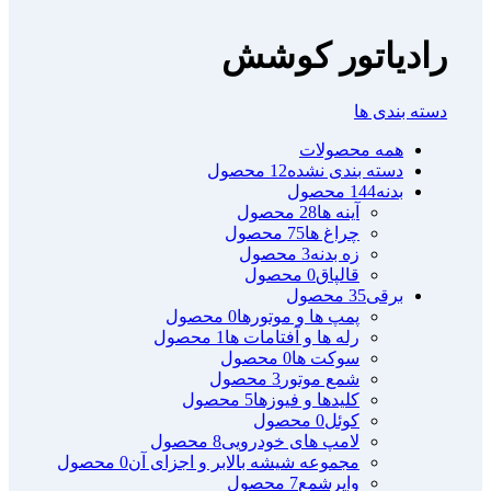
رادیاتور کوشش
دسته بندی ها
همه
محصولات
دسته بندی نشده
12 محصول
بدنه
144 محصول
آینه ها
28 محصول
چراغ ها
75 محصول
زه بدنه
3 محصول
قالپاق
0 محصول
برقی
35 محصول
پمپ ها و موتورها
0 محصول
رله ها و آفتامات ها
1 محصول
سوکت ها
0 محصول
شمع موتور
3 محصول
کلیدها و فیوزها
5 محصول
کوئل
0 محصول
لامپ های خودرویی
8 محصول
مجموعه شیشه بالابر و اجزای آن
0 محصول
وایرشمع
7 محصول