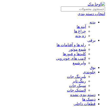
انتخاب دسته بندی
بدنه
آینه ها
چراغ ها
زه بدنه
برقی
رله ها و آفتامات ها
شمع موتور
کلیدها و فیوزها
لامپ های خودرویی
وایرشمع
بوق
جلوبندی
بلبرینگ جات
رینگ تایر
سیبک جات
لاستیک جات
دسته بندی نشده
دیسک ها
قطعات داخلی