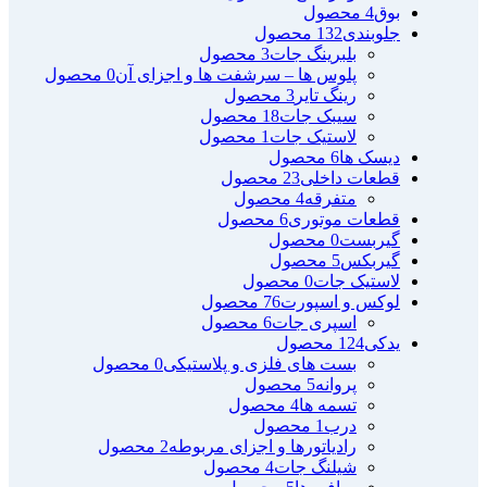
بوق
4 محصول
جلوبندی
132 محصول
بلبرینگ جات
3 محصول
پلوس ها – سرشفت ها و اجزای آن
0 محصول
رینگ تایر
3 محصول
سیبک جات
18 محصول
لاستیک جات
1 محصول
دیسک ها
6 محصول
قطعات داخلی
23 محصول
متفرقه
4 محصول
قطعات موتوری
6 محصول
گیربست
0 محصول
گیربکس
5 محصول
لاستیک جات
0 محصول
لوکس و اسپورت
76 محصول
اسپری جات
6 محصول
یدکی
124 محصول
بست های فلزی و پلاستیکی
0 محصول
پروانه
5 محصول
تسمه ها
4 محصول
درب
1 محصول
رادیاتورها و اجزای مربوطه
2 محصول
شیلنگ جات
4 محصول