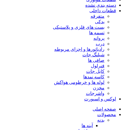
دسته بندی نشده
قطعات داخلی
متفرقه
یدکی
بست های فلزی و پلاستیکی
تسمه ها
پروانه
درب
رادیاتورها و اجزای مربوطه
شیلنگ جات
صافی ها
فنرلول
کابل جات
کاسه نمدها
لوله ها و خرطومی هواکش
مخزن
واشرجات
لوکس و اسپورت
صفحه اصلی
محصولات
بدنه
آینه ها