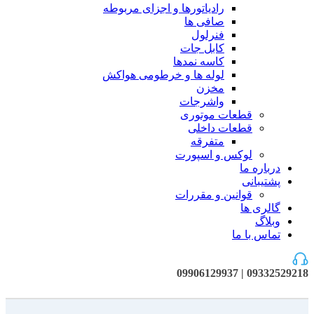
رادیاتورها و اجزای مربوطه
صافی ها
فنرلول
کابل جات
کاسه نمدها
لوله ها و خرطومی هواکش
مخزن
واشرجات
قطعات موتوری
قطعات داخلی
متفرقه
لوکس و اسپورت
درباره ما
پشتیبانی
قوانین و مقررات
گالری ها
وبلاگ
تماس با ما
09332529218 | 09906129937