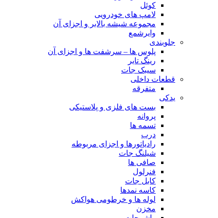
کوئل
لامپ های خودرویی
مجموعه شیشه بالابر و اجزای آن
وایرشمع
جلوبندی
پلوس ها – سرشفت ها و اجزای آن
رینگ تایر
سیبک جات
قطعات داخلی
متفرقه
یدکی
بست های فلزی و پلاستیکی
پروانه
تسمه ها
درب
رادیاتورها و اجزای مربوطه
شیلنگ جات
صافی ها
فنرلول
کابل جات
کاسه نمدها
لوله ها و خرطومی هواکش
مخزن
واشرجات