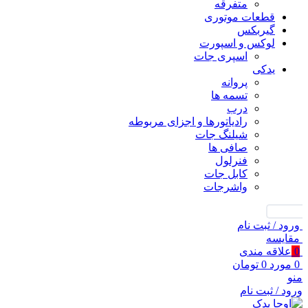
متفرقه
قطعات موتوری
گیربکس
لوکس و اسپورت
اسپری جات
یدکی
پروانه
تسمه ها
درب
رادیاتورها و اجزای مربوطه
شیلنگ جات
صافی ها
فنرلول
کابل جات
واشرجات
جستجو
ورود / ثبت نام
مقايسه
0
علاقه مندی
0
مورد
0
تومان
منو
ورود / ثبت نام