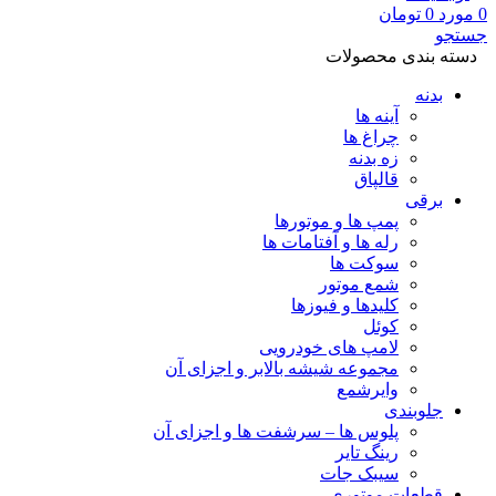
0
مورد
0
تومان
جستجو
دسته بندی محصولات
بدنه
آینه ها
چراغ ها
زه بدنه
قالپاق
برقی
پمپ ها و موتورها
رله ها و آفتامات ها
سوکت ها
شمع موتور
کلیدها و فیوزها
کوئل
لامپ های خودرویی
مجموعه شیشه بالابر و اجزای آن
وایرشمع
جلوبندی
پلوس ها – سرشفت ها و اجزای آن
رینگ تایر
سیبک جات
قطعات موتوری