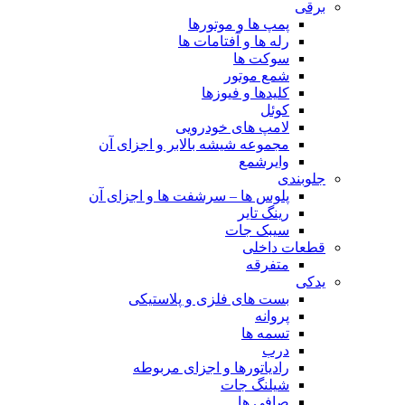
برقی
پمپ ها و موتورها
رله ها و آفتامات ها
سوکت ها
شمع موتور
کلیدها و فیوزها
کوئل
لامپ های خودرویی
مجموعه شیشه بالابر و اجزای آن
وایرشمع
جلوبندی
پلوس ها – سرشفت ها و اجزای آن
رینگ تایر
سیبک جات
قطعات داخلی
متفرقه
یدکی
بست های فلزی و پلاستیکی
پروانه
تسمه ها
درب
رادیاتورها و اجزای مربوطه
شیلنگ جات
صافی ها