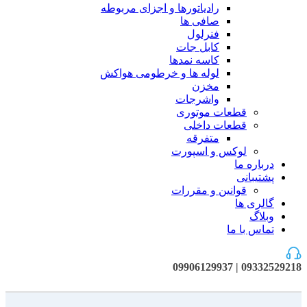
رادیاتورها و اجزای مربوطه
صافی ها
فنرلول
کابل جات
کاسه نمدها
لوله ها و خرطومی هواکش
مخزن
واشرجات
قطعات موتوری
قطعات داخلی
متفرقه
لوکس و اسپورت
درباره ما
پشتیبانی
قوانین و مقررات
گالری ها
وبلاگ
تماس با ما
09332529218 | 09906129937