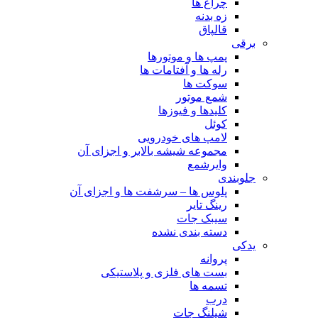
چراغ ها
زه بدنه
قالپاق
برقی
پمپ ها و موتورها
رله ها و آفتامات ها
سوکت ها
شمع موتور
کلیدها و فیوزها
کوئل
لامپ های خودرویی
مجموعه شیشه بالابر و اجزای آن
وایرشمع
جلوبندی
پلوس ها – سرشفت ها و اجزای آن
رینگ تایر
سیبک جات
دسته بندی نشده
یدکی
پروانه
بست های فلزی و پلاستیکی
تسمه ها
درب
شیلنگ جات