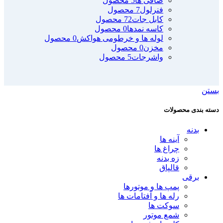
صافی ها
5 محصول
فنرلول
7 محصول
کابل جات
72 محصول
کاسه نمدها
0 محصول
لوله ها و خرطومی هواکش
0 محصول
مخزن
0 محصول
واشرجات
5 محصول
بستن
دسته بندی محصولات
بدنه
آینه ها
چراغ ها
زه بدنه
قالپاق
برقی
پمپ ها و موتورها
رله ها و آفتامات ها
سوکت ها
شمع موتور