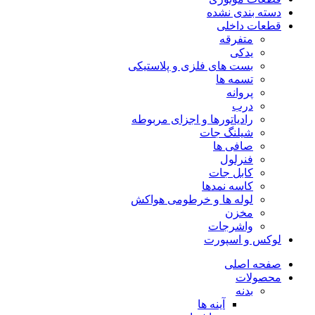
دسته بندی نشده
قطعات داخلی
متفرقه
یدکی
بست های فلزی و پلاستیکی
تسمه ها
پروانه
درب
رادیاتورها و اجزای مربوطه
شیلنگ جات
صافی ها
فنرلول
کابل جات
کاسه نمدها
لوله ها و خرطومی هواکش
مخزن
واشرجات
لوکس و اسپورت
صفحه اصلی
محصولات
بدنه
آینه ها