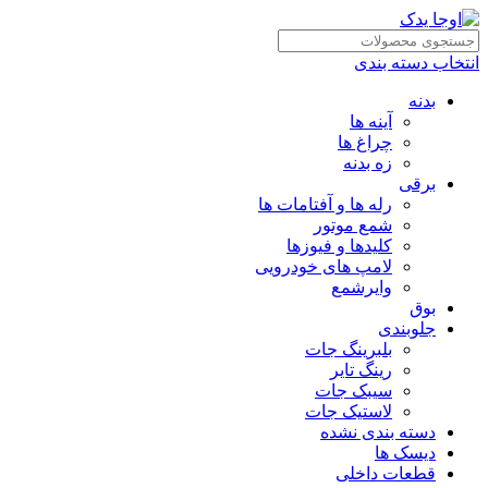
انتخاب دسته بندی
بدنه
آینه ها
چراغ ها
زه بدنه
برقی
رله ها و آفتامات ها
شمع موتور
کلیدها و فیوزها
لامپ های خودرویی
وایرشمع
بوق
جلوبندی
بلبرینگ جات
رینگ تایر
سیبک جات
لاستیک جات
دسته بندی نشده
دیسک ها
قطعات داخلی