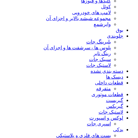
کلیدها و فیوزها
کوئل
لامپ های خودرویی
مجموعه شیشه بالابر و اجزای آن
وایرشمع
بوق
جلوبندی
بلبرینگ جات
پلوس ها - سرشفت ها و اجزای آن
رینگ تایر
سیبک جات
لاستیک جات
دسته بندی نشده
دیسک ها
قطعات داخلی
متفرقه
قطعات موتوری
گیربست
گیربکس
لاستیک جات
لوکس و اسپورت
اسپری جات
یدکی
بست های فلزی و پلاستیکی