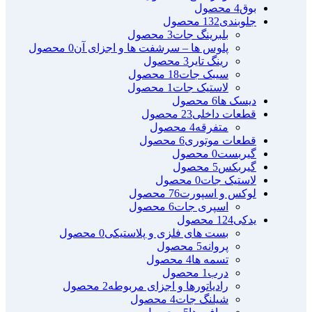
بوق
4 محصول
جلوبندی
132 محصول
بلبرینگ جات
3 محصول
پلوس ها – سرشفت ها و اجزای آن
0 محصول
رینگ تایر
3 محصول
سیبک جات
18 محصول
لاستیک جات
1 محصول
دیسک ها
6 محصول
قطعات داخلی
23 محصول
متفرقه
4 محصول
قطعات موتوری
6 محصول
گیربست
0 محصول
گیربکس
5 محصول
لاستیک جات
0 محصول
لوکس و اسپورت
76 محصول
اسپری جات
6 محصول
یدکی
124 محصول
بست های فلزی و پلاستیکی
0 محصول
پروانه
5 محصول
تسمه ها
4 محصول
درب
1 محصول
رادیاتورها و اجزای مربوطه
2 محصول
شیلنگ جات
4 محصول