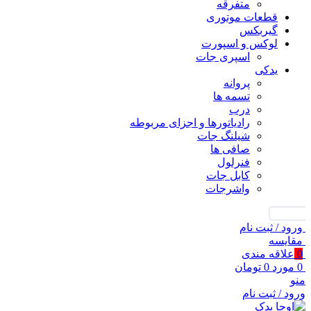
متفرقه
قطعات موتوری
گیربکس
لوکس و اسپورت
اسپری جات
یدکی
پروانه
تسمه ها
درب
رادیاتورها و اجزای مربوطه
شیلنگ جات
صافی ها
فنرلول
کابل جات
واشرجات
جستجو
ورود / ثبت نام
مقايسه
0
علاقه مندی
0
مورد
0
تومان
منو
ورود / ثبت نام