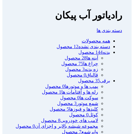
رادیاتور آب پیکان
دسته بندی ها
همه
محصولات
دسته بندی نشده
12 محصول
بدنه
144 محصول
آینه ها
28 محصول
چراغ ها
75 محصول
زه بدنه
3 محصول
قالپاق
0 محصول
برقی
35 محصول
پمپ ها و موتورها
0 محصول
رله ها و آفتامات ها
1 محصول
سوکت ها
0 محصول
شمع موتور
3 محصول
کلیدها و فیوزها
5 محصول
کوئل
0 محصول
لامپ های خودرویی
8 محصول
مجموعه شیشه بالابر و اجزای آن
0 محصول
وایرشمع
7 محصول