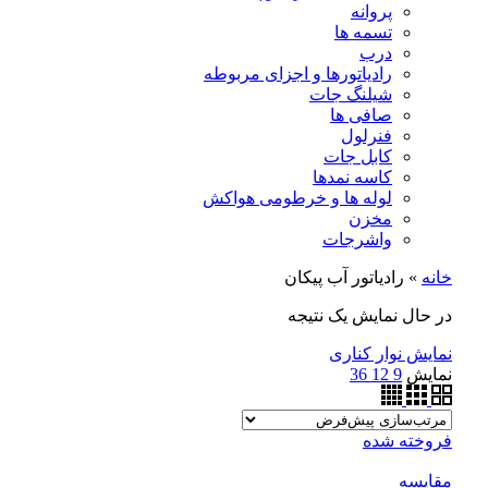
پروانه
تسمه ها
درب
رادیاتورها و اجزای مربوطه
شیلنگ جات
صافی ها
فنرلول
کابل جات
کاسه نمدها
لوله ها و خرطومی هواکش
مخزن
واشرجات
خانه
»
رادیاتور آب پیکان
در حال نمایش یک نتیجه
نمایش نوار کناری
نمایش
9
12
36
فروخته شده
مقايسه