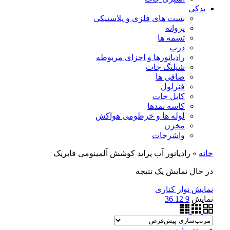
یدکی
بست های فلزی و پلاستیکی
پروانه
تسمه ها
درب
رادیاتورها و اجزای مربوطه
شیلنگ جات
صافی ها
فنرلول
کابل جات
کاسه نمدها
لوله ها و خرطومی هواکش
مخزن
واشرجات
خانه
»
رادیاتور آب پراید کوشش آلمینومی فابریک
در حال نمایش یک نتیجه
نمایش نوار کناری
نمایش
9
12
36