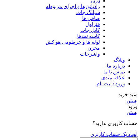
درب
رادیاتورها و اجزای مربوطه
شیلنگ جات
صافی ها
فنرلول
کابل جات
کاسه نمدها
لوله ها و خرطومی هواکش
مخزن
واشرجات
وبلاگ
درباره ما
تماس با ما
علاقه مندی
ورود / ثبت نام
سبد خرید
بستن
ورود
بستن
حساب کاربری ندارید؟
ایجاد یک حساب کاربری