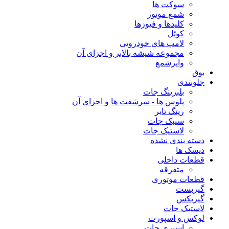
سوکت ها
شمع موتور
کلیدها و فیوزها
کوئل
لامپ های خودرویی
مجموعه شیشه بالابر و اجزای آن
وایرشمع
بوق
جلوبندی
بلبرینگ جات
پلوس ها - سرشفت ها و اجزای آن
رینگ تایر
سیبک جات
لاستیک جات
دسته بندی نشده
دیسک ها
قطعات داخلی
متفرقه
قطعات موتوری
گیربست
گیربکس
لاستیک جات
لوکس و اسپورت
اسپری جات