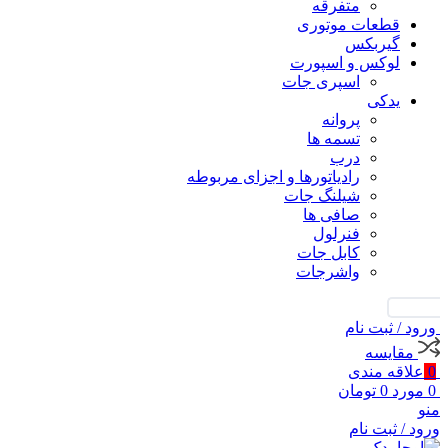
متفرقه
قطعات موتوری
گیربکس
لوکس و اسپورت
اسپری جات
یدکی
پروانه
تسمه ها
درب
رادیاتورها و اجزای مربوطه
شیلنگ جات
صافی ها
فنرلول
کابل جات
واشرجات
جستجو
ورود / ثبت نام
مقايسه
0
علاقه مندی
0
مورد
0
تومان
منو
ورود / ثبت نام