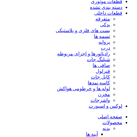
قطعات موتوری
دسته بندی نشده
قطعات داخلی
متفرقه
یدکی
بست های فلزی و پلاستیکی
تسمه ها
پروانه
درب
رادیاتورها و اجزای مربوطه
شیلنگ جات
صافی ها
فنرلول
کابل جات
کاسه نمدها
لوله ها و خرطومی هواکش
مخزن
واشرجات
لوکس و اسپورت
صفحه اصلی
محصولات
بدنه
آینه ها