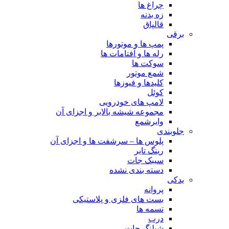
چراغ ها
زه بدنه
قالپاق
برقی
پمپ ها و موتورها
رله ها و آفتامات ها
سوکت ها
شمع موتور
کلیدها و فیوزها
کوئل
لامپ های خودرویی
مجموعه شیشه بالابر و اجزای آن
وایرشمع
جلوبندی
پلوس ها – سرشفت ها و اجزای آن
رینگ تایر
سیبک جات
دسته بندی نشده
یدکی
پروانه
بست های فلزی و پلاستیکی
تسمه ها
درب
شیلنگ جات