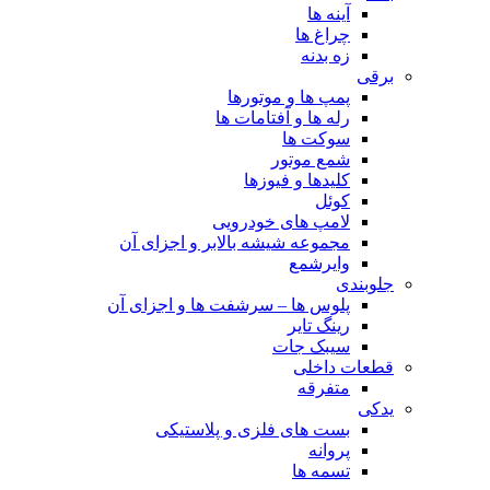
آینه ها
چراغ ها
زه بدنه
برقی
پمپ ها و موتورها
رله ها و آفتامات ها
سوکت ها
شمع موتور
کلیدها و فیوزها
کوئل
لامپ های خودرویی
مجموعه شیشه بالابر و اجزای آن
وایرشمع
جلوبندی
پلوس ها – سرشفت ها و اجزای آن
رینگ تایر
سیبک جات
قطعات داخلی
متفرقه
یدکی
بست های فلزی و پلاستیکی
پروانه
تسمه ها