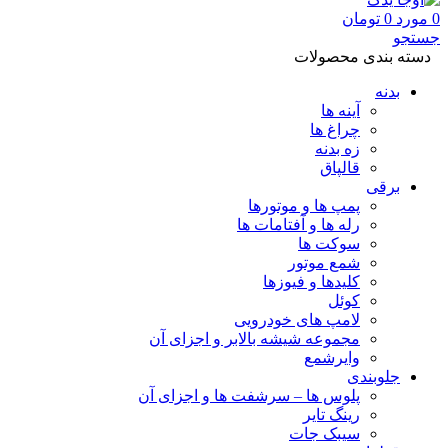
0
مورد
0
تومان
جستجو
دسته بندی محصولات
بدنه
آینه ها
چراغ ها
زه بدنه
قالپاق
برقی
پمپ ها و موتورها
رله ها و آفتامات ها
سوکت ها
شمع موتور
کلیدها و فیوزها
کوئل
لامپ های خودرویی
مجموعه شیشه بالابر و اجزای آن
وایرشمع
جلوبندی
پلوس ها – سرشفت ها و اجزای آن
رینگ تایر
سیبک جات