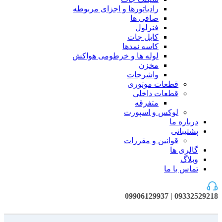
رادیاتورها و اجزای مربوطه
صافی ها
فنرلول
کابل جات
کاسه نمدها
لوله ها و خرطومی هواکش
مخزن
واشرجات
قطعات موتوری
قطعات داخلی
متفرقه
لوکس و اسپورت
درباره ما
پشتیبانی
قوانین و مقررات
گالری ها
وبلاگ
تماس با ما
09332529218 | 09906129937