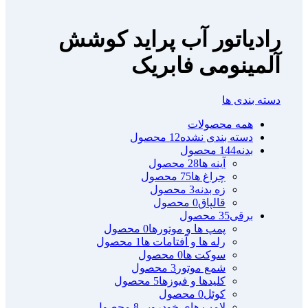
رادیاتور آب پراید کوشش
آلمینومی فابریک
دسته بندی ها
همه
محصولات
دسته بندی نشده
12 محصول
بدنه
144 محصول
آینه ها
28 محصول
چراغ ها
75 محصول
زه بدنه
3 محصول
قالپاق
0 محصول
برقی
35 محصول
پمپ ها و موتورها
0 محصول
رله ها و آفتامات ها
1 محصول
سوکت ها
0 محصول
شمع موتور
3 محصول
کلیدها و فیوزها
5 محصول
کوئل
0 محصول
لامپ های خودرویی
8 محصول