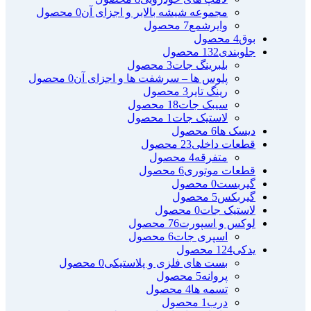
مجموعه شیشه بالابر و اجزای آن
0 محصول
وایرشمع
7 محصول
بوق
4 محصول
جلوبندی
132 محصول
بلبرینگ جات
3 محصول
پلوس ها – سرشفت ها و اجزای آن
0 محصول
رینگ تایر
3 محصول
سیبک جات
18 محصول
لاستیک جات
1 محصول
دیسک ها
6 محصول
قطعات داخلی
23 محصول
متفرقه
4 محصول
قطعات موتوری
6 محصول
گیربست
0 محصول
گیربکس
5 محصول
لاستیک جات
0 محصول
لوکس و اسپورت
76 محصول
اسپری جات
6 محصول
یدکی
124 محصول
بست های فلزی و پلاستیکی
0 محصول
پروانه
5 محصول
تسمه ها
4 محصول
درب
1 محصول