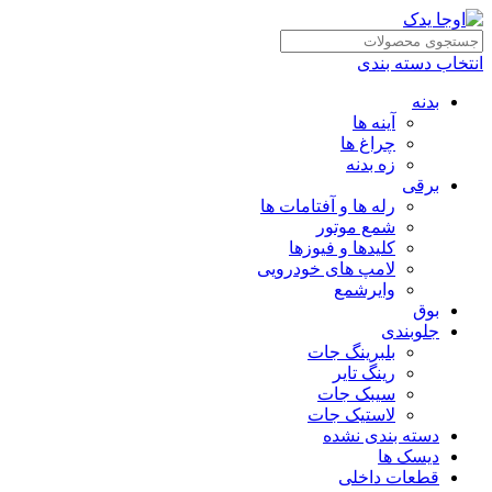
انتخاب دسته بندی
بدنه
آینه ها
چراغ ها
زه بدنه
برقی
رله ها و آفتامات ها
شمع موتور
کلیدها و فیوزها
لامپ های خودرویی
وایرشمع
بوق
جلوبندی
بلبرینگ جات
رینگ تایر
سیبک جات
لاستیک جات
دسته بندی نشده
دیسک ها
قطعات داخلی