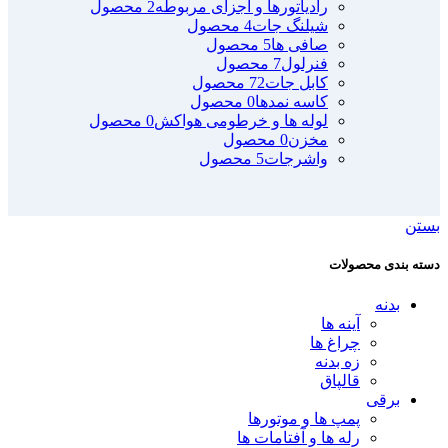
رادیاتورها و اجزای مربوطه
2 محصول
شیلنگ جات
4 محصول
صافی ها
5 محصول
فنرلول
7 محصول
کابل جات
72 محصول
کاسه نمدها
0 محصول
لوله ها و خرطومی هواکش
0 محصول
مخزن
0 محصول
واشرجات
5 محصول
بستن
دسته بندی محصولات
بدنه
آینه ها
چراغ ها
زه بدنه
قالپاق
برقی
پمپ ها و موتورها
رله ها و آفتامات ها