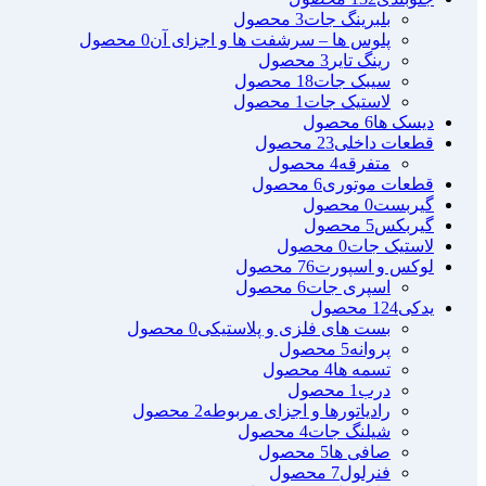
بلبرینگ جات
3 محصول
پلوس ها – سرشفت ها و اجزای آن
0 محصول
رینگ تایر
3 محصول
سیبک جات
18 محصول
لاستیک جات
1 محصول
دیسک ها
6 محصول
قطعات داخلی
23 محصول
متفرقه
4 محصول
قطعات موتوری
6 محصول
گیربست
0 محصول
گیربکس
5 محصول
لاستیک جات
0 محصول
لوکس و اسپورت
76 محصول
اسپری جات
6 محصول
یدکی
124 محصول
بست های فلزی و پلاستیکی
0 محصول
پروانه
5 محصول
تسمه ها
4 محصول
درب
1 محصول
رادیاتورها و اجزای مربوطه
2 محصول
شیلنگ جات
4 محصول
صافی ها
5 محصول
فنرلول
7 محصول