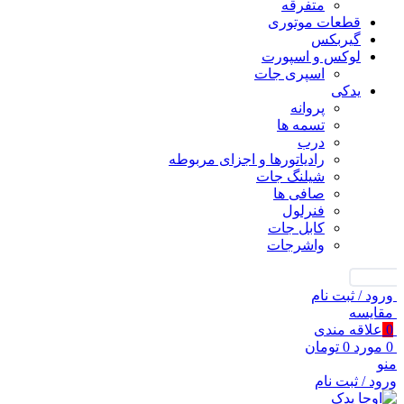
متفرقه
قطعات موتوری
گیربکس
لوکس و اسپورت
اسپری جات
یدکی
پروانه
تسمه ها
درب
رادیاتورها و اجزای مربوطه
شیلنگ جات
صافی ها
فنرلول
کابل جات
واشرجات
جستجو
ورود / ثبت نام
مقايسه
0
علاقه مندی
0
مورد
0
تومان
منو
ورود / ثبت نام