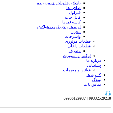
رادیاتورها و اجزای مربوطه
صافی ها
فنرلول
کابل جات
کاسه نمدها
لوله ها و خرطومی هواکش
مخزن
واشرجات
قطعات موتوری
قطعات داخلی
متفرقه
لوکس و اسپورت
درباره ما
پشتیبانی
قوانین و مقررات
گالری ها
وبلاگ
تماس با ما
09332529218 | 09906129937