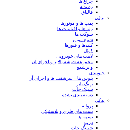
چراغ ها
زه بدنه
قالپاق
برقی
پمپ ها و موتورها
رله ها و آفتامات ها
سوکت ها
شمع موتور
کلیدها و فیوزها
کوئل
لامپ های خودرویی
مجموعه شیشه بالابر و اجزای آن
وایرشمع
جلوبندی
پلوس ها – سرشفت ها و اجزای آن
رینگ تایر
سیبک جات
دسته بندی نشده
یدکی
پروانه
بست های فلزی و پلاستیکی
تسمه ها
درب
شیلنگ جات