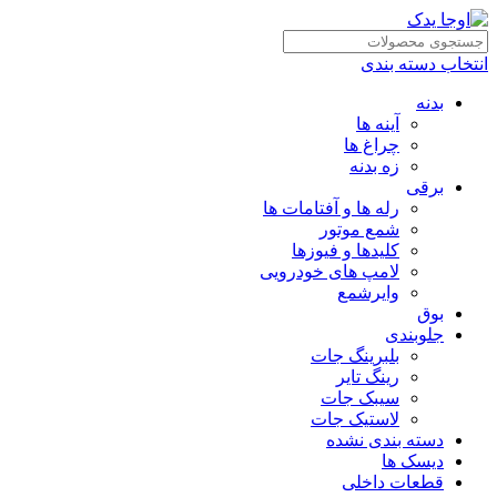
انتخاب دسته بندی
بدنه
آینه ها
چراغ ها
زه بدنه
برقی
رله ها و آفتامات ها
شمع موتور
کلیدها و فیوزها
لامپ های خودرویی
وایرشمع
بوق
جلوبندی
بلبرینگ جات
رینگ تایر
سیبک جات
لاستیک جات
دسته بندی نشده
دیسک ها
قطعات داخلی