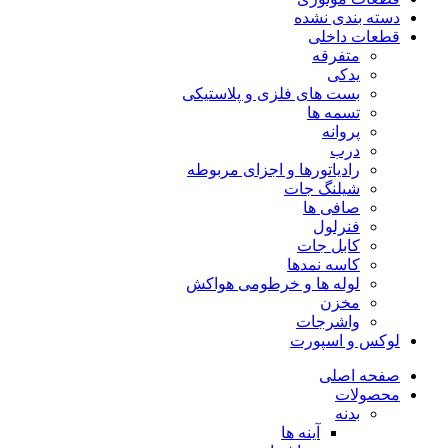
دسته بندی نشده
قطعات داخلی
متفرقه
یدکی
بست های فلزی و پلاستیکی
تسمه ها
پروانه
درب
رادیاتورها و اجزای مربوطه
شیلنگ جات
صافی ها
فنرلول
کابل جات
کاسه نمدها
لوله ها و خرطومی هواکش
مخزن
واشرجات
لوکس و اسپورت
صفحه اصلی
محصولات
بدنه
آینه ها