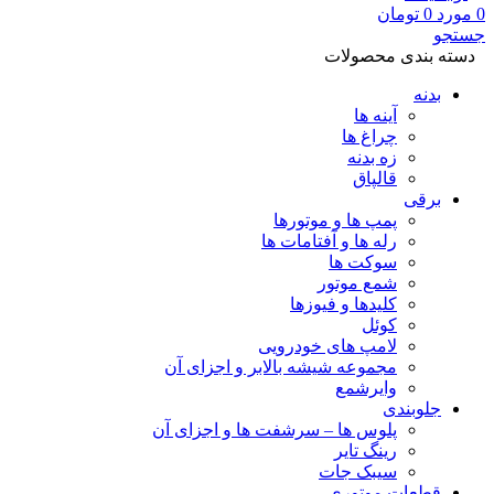
0
مورد
0
تومان
جستجو
دسته بندی محصولات
بدنه
آینه ها
چراغ ها
زه بدنه
قالپاق
برقی
پمپ ها و موتورها
رله ها و آفتامات ها
سوکت ها
شمع موتور
کلیدها و فیوزها
کوئل
لامپ های خودرویی
مجموعه شیشه بالابر و اجزای آن
وایرشمع
جلوبندی
پلوس ها – سرشفت ها و اجزای آن
رینگ تایر
سیبک جات
قطعات موتوری