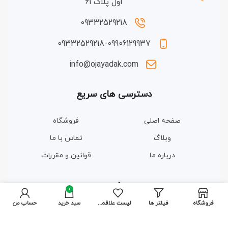
اول پلاک 61
09332529218
09332529218-09906129937
info@ojayadak.com
دسترسی های سریع
صفحه اصلی
فروشگاه
وبلاگ
تماس با ما
درباره ما
قوانین و مقررات
مجوزها و گواهینامه ها
0
فروشگاه
فیلتر ها
لیست علاقه مندی ها
سبد خرید
حساب من