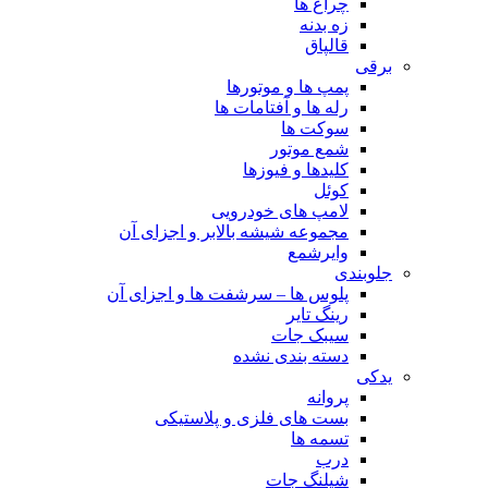
چراغ ها
زه بدنه
قالپاق
برقی
پمپ ها و موتورها
رله ها و آفتامات ها
سوکت ها
شمع موتور
کلیدها و فیوزها
کوئل
لامپ های خودرویی
مجموعه شیشه بالابر و اجزای آن
وایرشمع
جلوبندی
پلوس ها – سرشفت ها و اجزای آن
رینگ تایر
سیبک جات
دسته بندی نشده
یدکی
پروانه
بست های فلزی و پلاستیکی
تسمه ها
درب
شیلنگ جات