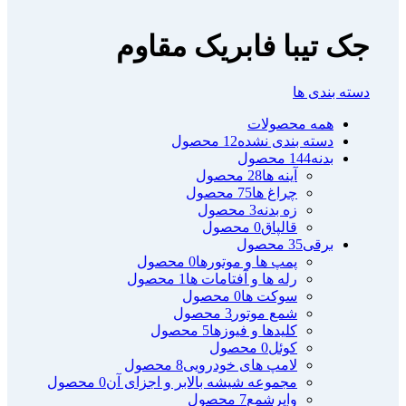
جک تیبا فابریک مقاوم
دسته بندی ها
همه
محصولات
دسته بندی نشده
12 محصول
بدنه
144 محصول
آینه ها
28 محصول
چراغ ها
75 محصول
زه بدنه
3 محصول
قالپاق
0 محصول
برقی
35 محصول
پمپ ها و موتورها
0 محصول
رله ها و آفتامات ها
1 محصول
سوکت ها
0 محصول
شمع موتور
3 محصول
کلیدها و فیوزها
5 محصول
کوئل
0 محصول
لامپ های خودرویی
8 محصول
مجموعه شیشه بالابر و اجزای آن
0 محصول
وایرشمع
7 محصول