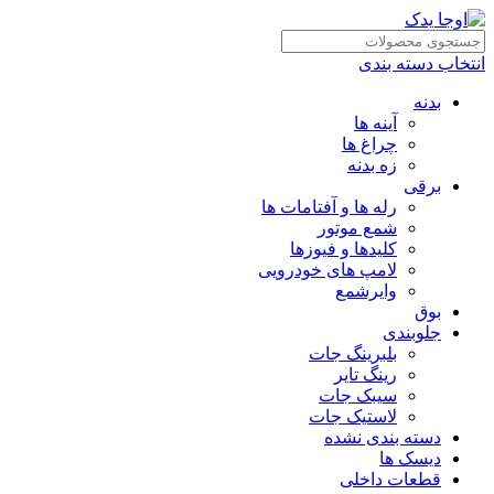
انتخاب دسته بندی
بدنه
آینه ها
چراغ ها
زه بدنه
برقی
رله ها و آفتامات ها
شمع موتور
کلیدها و فیوزها
لامپ های خودرویی
وایرشمع
بوق
جلوبندی
بلبرینگ جات
رینگ تایر
سیبک جات
لاستیک جات
دسته بندی نشده
دیسک ها
قطعات داخلی