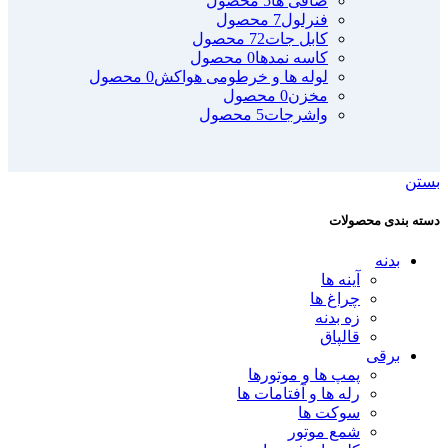
صافی ها
5 محصول
فنرلول
7 محصول
کابل جات
72 محصول
کاسه نمدها
0 محصول
لوله ها و خرطومی هواکش
0 محصول
مخزن
0 محصول
واشرجات
5 محصول
بستن
دسته بندی محصولات
بدنه
آینه ها
چراغ ها
زه بدنه
قالپاق
برقی
پمپ ها و موتورها
رله ها و آفتامات ها
سوکت ها
شمع موتور