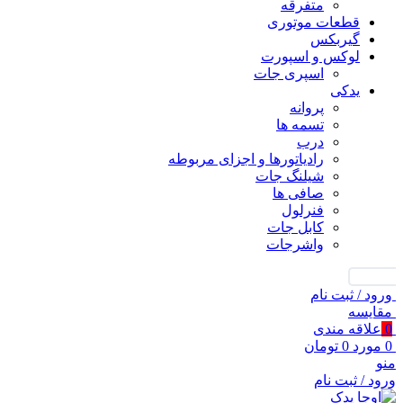
متفرقه
قطعات موتوری
گیربکس
لوکس و اسپورت
اسپری جات
یدکی
پروانه
تسمه ها
درب
رادیاتورها و اجزای مربوطه
شیلنگ جات
صافی ها
فنرلول
کابل جات
واشرجات
جستجو
ورود / ثبت نام
مقايسه
0
علاقه مندی
0
مورد
0
تومان
منو
ورود / ثبت نام