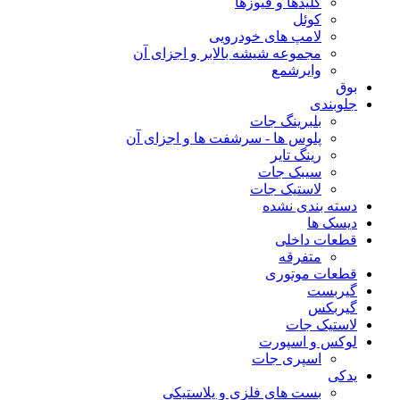
کلیدها و فیوزها
کوئل
لامپ های خودرویی
مجموعه شیشه بالابر و اجزای آن
وایرشمع
بوق
جلوبندی
بلبرینگ جات
پلوس ها - سرشفت ها و اجزای آن
رینگ تایر
سیبک جات
لاستیک جات
دسته بندی نشده
دیسک ها
قطعات داخلی
متفرقه
قطعات موتوری
گیربست
گیربکس
لاستیک جات
لوکس و اسپورت
اسپری جات
یدکی
بست های فلزی و پلاستیکی