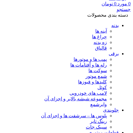
0
مورد
0
تومان
جستجو
دسته بندی محصولات
بدنه
آینه ها
چراغ ها
زه بدنه
قالپاق
برقی
پمپ ها و موتورها
رله ها و آفتامات ها
سوکت ها
شمع موتور
کلیدها و فیوزها
کوئل
لامپ های خودرویی
مجموعه شیشه بالابر و اجزای آن
وایرشمع
جلوبندی
پلوس ها – سرشفت ها و اجزای آن
رینگ تایر
سیبک جات
قطعات موتوری