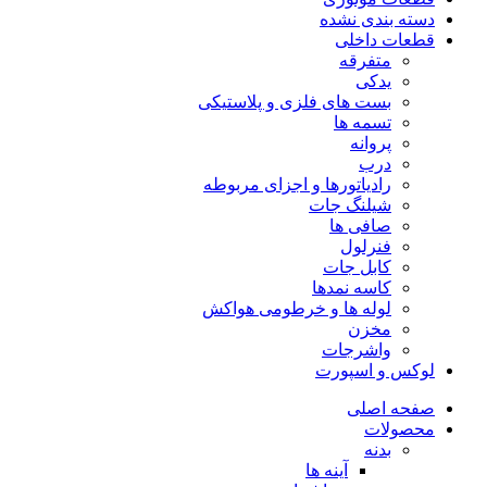
دسته بندی نشده
قطعات داخلی
متفرقه
یدکی
بست های فلزی و پلاستیکی
تسمه ها
پروانه
درب
رادیاتورها و اجزای مربوطه
شیلنگ جات
صافی ها
فنرلول
کابل جات
کاسه نمدها
لوله ها و خرطومی هواکش
مخزن
واشرجات
لوکس و اسپورت
صفحه اصلی
محصولات
بدنه
آینه ها