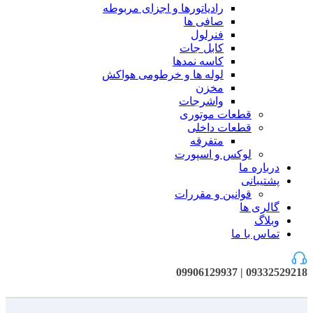
رادیاتورها و اجزای مربوطه
صافی ها
فنرلول
کابل جات
کاسه نمدها
لوله ها و خرطومی هواکش
مخزن
واشرجات
قطعات موتوری
قطعات داخلی
متفرقه
لوکس و اسپورت
درباره ما
پشتیبانی
قوانین و مقررات
گالری ها
وبلاگ
تماس با ما
09332529218 | 09906129937