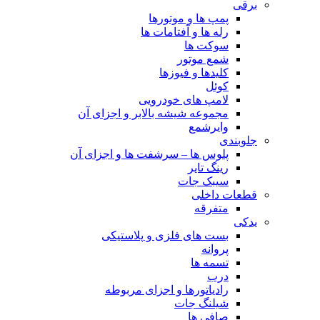
برقی
پمپ ها و موتورها
رله ها و آفتامات ها
سوکت ها
شمع موتور
کلیدها و فیوزها
کوئل
لامپ های خودرویی
مجموعه شیشه بالابر و اجزای آن
وایرشمع
جلوبندی
پلوس ها – سرشفت ها و اجزای آن
رینگ تایر
سیبک جات
قطعات داخلی
متفرقه
یدکی
بست های فلزی و پلاستیکی
پروانه
تسمه ها
درب
رادیاتورها و اجزای مربوطه
شیلنگ جات
صافی ها