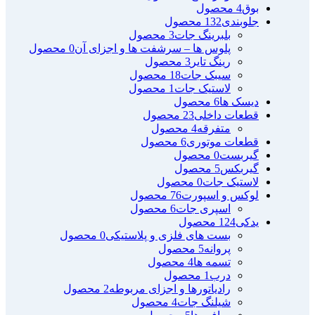
بوق
4 محصول
جلوبندی
132 محصول
بلبرینگ جات
3 محصول
پلوس ها – سرشفت ها و اجزای آن
0 محصول
رینگ تایر
3 محصول
سیبک جات
18 محصول
لاستیک جات
1 محصول
دیسک ها
6 محصول
قطعات داخلی
23 محصول
متفرقه
4 محصول
قطعات موتوری
6 محصول
گیربست
0 محصول
گیربکس
5 محصول
لاستیک جات
0 محصول
لوکس و اسپورت
76 محصول
اسپری جات
6 محصول
یدکی
124 محصول
بست های فلزی و پلاستیکی
0 محصول
پروانه
5 محصول
تسمه ها
4 محصول
درب
1 محصول
رادیاتورها و اجزای مربوطه
2 محصول
شیلنگ جات
4 محصول