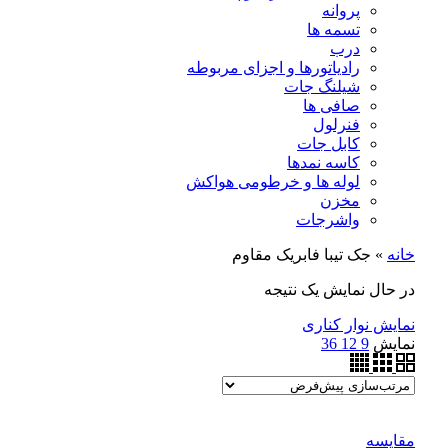
پروانه
تسمه ها
درب
رادیاتورها و اجزای مربوطه
شیلنگ جات
صافی ها
فنرلول
کابل جات
کاسه نمدها
لوله ها و خرطومی هواکش
مخزن
واشرجات
خانه
»
جک تیبا فابریک مقاوم
در حال نمایش یک نتیجه
نمایش نوار کناری
نمایش
9
12
36
مقايسه