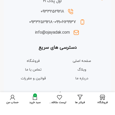
اول پلاک 61
09332529218
09332529218-09906129937
info@ojayadak.com
دسترسی های سریع
صفحه اصلی
فروشگاه
وبلاگ
تماس با ما
درباره ما
قوانین و مقررات
مجوزها و گواهینامه ها
0
فروشگاه
فیلتر ها
لیست علاقه مندی ها
سبد خرید
حساب من