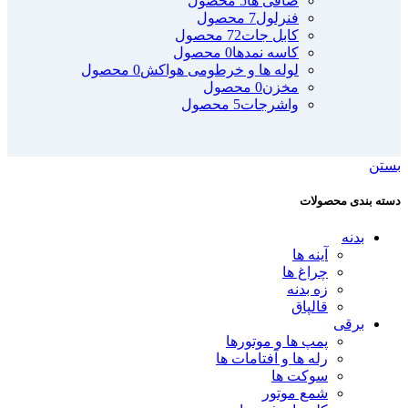
صافی ها
5 محصول
فنرلول
7 محصول
کابل جات
72 محصول
کاسه نمدها
0 محصول
لوله ها و خرطومی هواکش
0 محصول
مخزن
0 محصول
واشرجات
5 محصول
بستن
دسته بندی محصولات
بدنه
آینه ها
چراغ ها
زه بدنه
قالپاق
برقی
پمپ ها و موتورها
رله ها و آفتامات ها
سوکت ها
شمع موتور