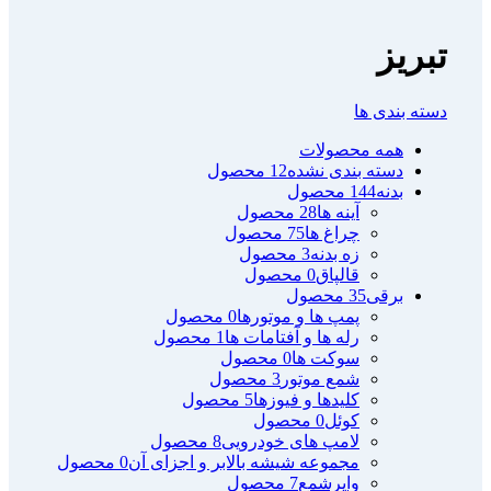
تبریز
دسته بندی ها
همه
محصولات
دسته بندی نشده
12 محصول
بدنه
144 محصول
آینه ها
28 محصول
چراغ ها
75 محصول
زه بدنه
3 محصول
قالپاق
0 محصول
برقی
35 محصول
پمپ ها و موتورها
0 محصول
رله ها و آفتامات ها
1 محصول
سوکت ها
0 محصول
شمع موتور
3 محصول
کلیدها و فیوزها
5 محصول
کوئل
0 محصول
لامپ های خودرویی
8 محصول
مجموعه شیشه بالابر و اجزای آن
0 محصول
وایرشمع
7 محصول