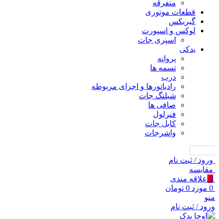
متفرقه
قطعات موتوری
گیربکس
لوکس و اسپورت
اسپری جات
یدکی
پروانه
تسمه ها
درب
رادیاتورها و اجزای مربوطه
شیلنگ جات
صافی ها
فنرلول
کابل جات
واشرجات
جستجو
ورود / ثبت نام
مقايسه
0
علاقه مندی
0
مورد
0
تومان
منو
ورود / ثبت نام