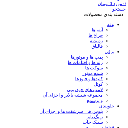
0
مورد
0
تومان
جستجو
دسته بندی محصولات
بدنه
آینه ها
چراغ ها
زه بدنه
قالپاق
برقی
پمپ ها و موتورها
رله ها و آفتامات ها
سوکت ها
شمع موتور
کلیدها و فیوزها
کوئل
لامپ های خودرویی
مجموعه شیشه بالابر و اجزای آن
وایرشمع
جلوبندی
پلوس ها – سرشفت ها و اجزای آن
رینگ تایر
سیبک جات
قطعات موتوری