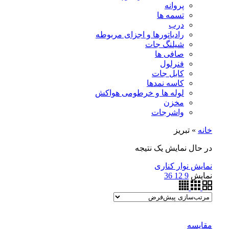
پروانه
تسمه ها
درب
رادیاتورها و اجزای مربوطه
شیلنگ جات
صافی ها
فنرلول
کابل جات
کاسه نمدها
لوله ها و خرطومی هواکش
مخزن
واشرجات
خانه
»
تبریز
در حال نمایش یک نتیجه
نمایش نوار کناری
نمایش
9
12
36
مقايسه