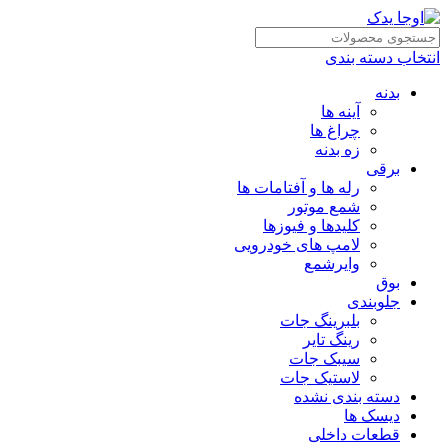
انتخاب دسته بندی
بدنه
آینه ها
چراغ ها
زه بدنه
برقی
رله ها و آفتامات ها
شمع موتور
کلیدها و فیوزها
لامپ های خودرویی
وایرشمع
بوق
جلوبندی
بلبرینگ جات
رینگ تایر
سیبک جات
لاستیک جات
دسته بندی نشده
دیسک ها
قطعات داخلی