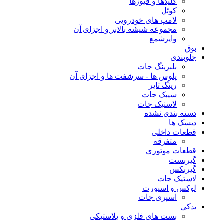
کلیدها و فیوزها
کوئل
لامپ های خودرویی
مجموعه شیشه بالابر و اجزای آن
وایرشمع
بوق
جلوبندی
بلبرینگ جات
پلوس ها - سرشفت ها و اجزای آن
رینگ تایر
سیبک جات
لاستیک جات
دسته بندی نشده
دیسک ها
قطعات داخلی
متفرقه
قطعات موتوری
گیربست
گیربکس
لاستیک جات
لوکس و اسپورت
اسپری جات
یدکی
بست های فلزی و پلاستیکی