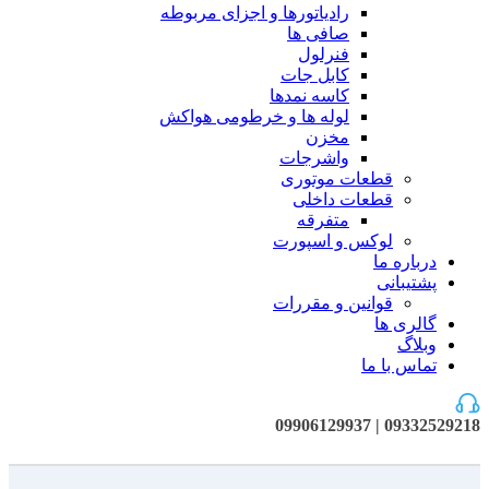
رادیاتورها و اجزای مربوطه
صافی ها
فنرلول
کابل جات
کاسه نمدها
لوله ها و خرطومی هواکش
مخزن
واشرجات
قطعات موتوری
قطعات داخلی
متفرقه
لوکس و اسپورت
درباره ما
پشتیبانی
قوانین و مقررات
گالری ها
وبلاگ
تماس با ما
09332529218 | 09906129937