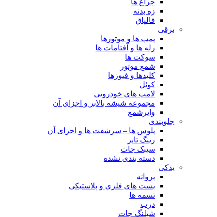
چراغ ها
زه بدنه
قالپاق
برقی
پمپ ها و موتورها
رله ها و آفتامات ها
سوکت ها
شمع موتور
کلیدها و فیوزها
کوئل
لامپ های خودرویی
مجموعه شیشه بالابر و اجزای آن
وایرشمع
جلوبندی
پلوس ها – سرشفت ها و اجزای آن
رینگ تایر
سیبک جات
دسته بندی نشده
یدکی
پروانه
بست های فلزی و پلاستیکی
تسمه ها
درب
شیلنگ جات