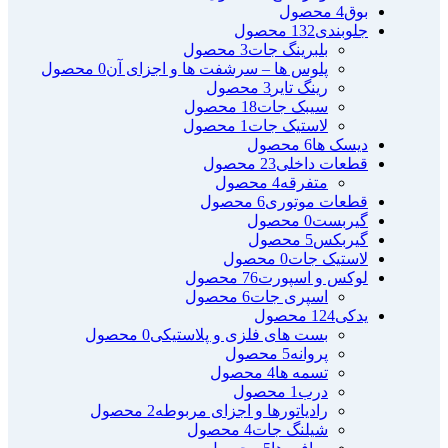
بوق
4 محصول
جلوبندی
132 محصول
بلبرینگ جات
3 محصول
پلوس ها – سرشفت ها و اجزای آن
0 محصول
رینگ تایر
3 محصول
سیبک جات
18 محصول
لاستیک جات
1 محصول
دیسک ها
6 محصول
قطعات داخلی
23 محصول
متفرقه
4 محصول
قطعات موتوری
6 محصول
گیربست
0 محصول
گیربکس
5 محصول
لاستیک جات
0 محصول
لوکس و اسپورت
76 محصول
اسپری جات
6 محصول
یدکی
124 محصول
بست های فلزی و پلاستیکی
0 محصول
پروانه
5 محصول
تسمه ها
4 محصول
درب
1 محصول
رادیاتورها و اجزای مربوطه
2 محصول
شیلنگ جات
4 محصول