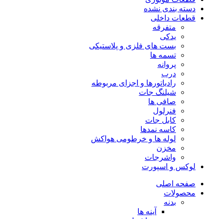
دسته بندی نشده
قطعات داخلی
متفرقه
یدکی
بست های فلزی و پلاستیکی
تسمه ها
پروانه
درب
رادیاتورها و اجزای مربوطه
شیلنگ جات
صافی ها
فنرلول
کابل جات
کاسه نمدها
لوله ها و خرطومی هواکش
مخزن
واشرجات
لوکس و اسپورت
صفحه اصلی
محصولات
بدنه
آینه ها