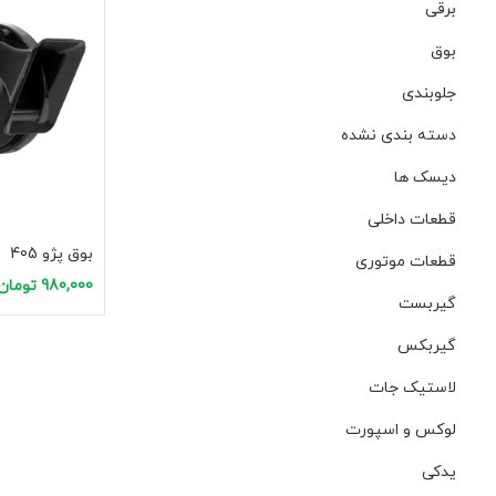
برقی
بوق
جلوبندی
دسته بندی نشده
دیسک ها
قطعات داخلی
بوق پژو 405
قطعات موتوری
980,000
تومان
گیربست
افزودن به سبد 
گیربکس
لاستیک جات
لوکس و اسپورت
یدکی