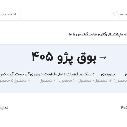
انتخاب دس
ره ما
پشتیبانی
گالری ها
وبلاگ
تماس با ما
بوق پژو 405
جلوبندی
دیسک ها
قطعات داخلی
قطعات موتوری
گیربست
گیربکس
132 محصول
6 محصول
23 محصول
6 محصول
0 محصول
5 محصول
نمای