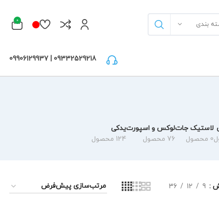
0
ته بندی
09332529218 | 09906129937
لاستیک جات
لوکس و اسپورت
یدکی
0 محصول
76 محصول
124 محصول
ش
9
12
36