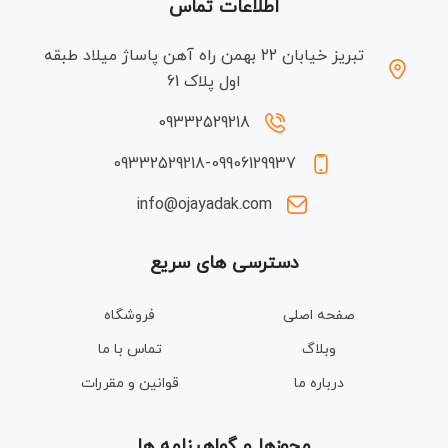
اطلاعات تماس
تبریز خیابان 22 بهمن راه آهن پاساژ میلاد طبقه
اول پلاک 61
09332529218
09332529218-09906129937
info@ojayadak.com
دسترسی های سریع
صفحه اصلی
فروشگاه
وبلاگ
تماس با ما
درباره ما
قوانین و مقررات
مجوزها و گواهینامه ها