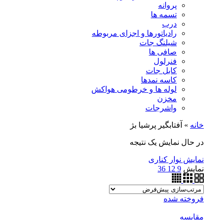
پروانه
تسمه ها
درب
رادیاتورها و اجزای مربوطه
شیلنگ جات
صافی ها
فنرلول
کابل جات
کاسه نمدها
لوله ها و خرطومی هواکش
مخزن
واشرجات
خانه
»
آفتابگیر پرشیا بژ
در حال نمایش یک نتیجه
نمایش نوار کناری
نمایش
9
12
36
فروخته شده
مقايسه