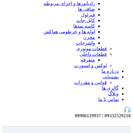
رادیاتورها و اجزای مربوطه
صافی ها
فنرلول
کابل جات
کاسه نمدها
لوله ها و خرطومی هواکش
مخزن
واشرجات
قطعات موتوری
قطعات داخلی
متفرقه
لوکس و اسپورت
درباره ما
پشتیبانی
قوانین و مقررات
گالری ها
وبلاگ
تماس با ما
09332529218 | 09906129937