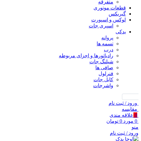
متفرقه
قطعات موتوری
گیربکس
لوکس و اسپورت
اسپری جات
یدکی
پروانه
تسمه ها
درب
رادیاتورها و اجزای مربوطه
شیلنگ جات
صافی ها
فنرلول
کابل جات
واشرجات
جستجو
ورود / ثبت نام
مقايسه
0
علاقه مندی
0
مورد
0
تومان
منو
ورود / ثبت نام