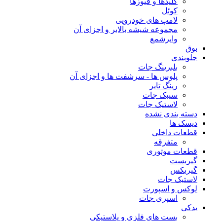
کلیدها و فیوزها
کوئل
لامپ های خودرویی
مجموعه شیشه بالابر و اجزای آن
وایرشمع
بوق
جلوبندی
بلبرینگ جات
پلوس ها - سرشفت ها و اجزای آن
رینگ تایر
سیبک جات
لاستیک جات
دسته بندی نشده
دیسک ها
قطعات داخلی
متفرقه
قطعات موتوری
گیربست
گیربکس
لاستیک جات
لوکس و اسپورت
اسپری جات
یدکی
بست های فلزی و پلاستیکی