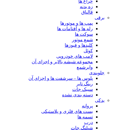
چراغ ها
زه بدنه
قالپاق
برقی
پمپ ها و موتورها
رله ها و آفتامات ها
سوکت ها
شمع موتور
کلیدها و فیوزها
کوئل
لامپ های خودرویی
مجموعه شیشه بالابر و اجزای آن
وایرشمع
جلوبندی
پلوس ها – سرشفت ها و اجزای آن
رینگ تایر
سیبک جات
دسته بندی نشده
یدکی
پروانه
بست های فلزی و پلاستیکی
تسمه ها
درب
شیلنگ جات