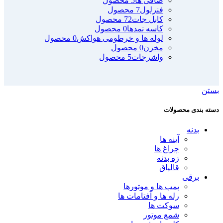
صافی ها
5 محصول
فنرلول
7 محصول
کابل جات
72 محصول
کاسه نمدها
0 محصول
لوله ها و خرطومی هواکش
0 محصول
مخزن
0 محصول
واشرجات
5 محصول
بستن
دسته بندی محصولات
بدنه
آینه ها
چراغ ها
زه بدنه
قالپاق
برقی
پمپ ها و موتورها
رله ها و آفتامات ها
سوکت ها
شمع موتور