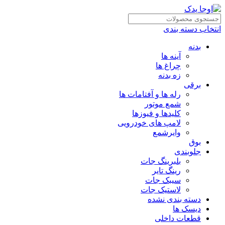
انتخاب دسته بندی
بدنه
آینه ها
چراغ ها
زه بدنه
برقی
رله ها و آفتامات ها
شمع موتور
کلیدها و فیوزها
لامپ های خودرویی
وایرشمع
بوق
جلوبندی
بلبرینگ جات
رینگ تایر
سیبک جات
لاستیک جات
دسته بندی نشده
دیسک ها
قطعات داخلی