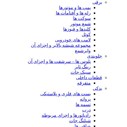
برقی
پمپ ها و موتورها
رله ها و آفتامات ها
سوکت ها
شمع موتور
کلیدها و فیوزها
کوئل
لامپ های خودرویی
مجموعه شیشه بالابر و اجزای آن
وایرشمع
جلوبندی
پلوس ها – سرشفت ها و اجزای آن
رینگ تایر
سیبک جات
قطعات داخلی
متفرقه
یدکی
بست های فلزی و پلاستیکی
پروانه
تسمه ها
درب
رادیاتورها و اجزای مربوطه
شیلنگ جات
صافی ها