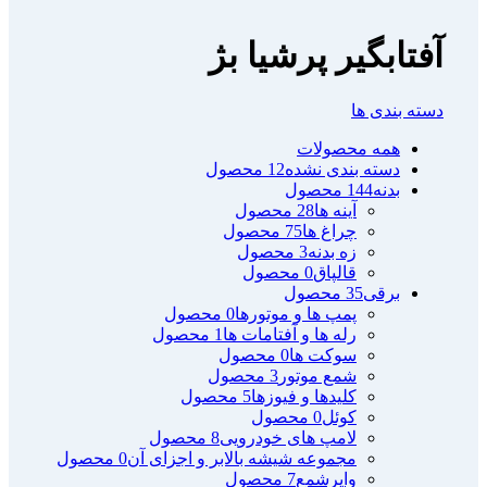
آفتابگیر پرشیا بژ
دسته بندی ها
همه
محصولات
دسته بندی نشده
12 محصول
بدنه
144 محصول
آینه ها
28 محصول
چراغ ها
75 محصول
زه بدنه
3 محصول
قالپاق
0 محصول
برقی
35 محصول
پمپ ها و موتورها
0 محصول
رله ها و آفتامات ها
1 محصول
سوکت ها
0 محصول
شمع موتور
3 محصول
کلیدها و فیوزها
5 محصول
کوئل
0 محصول
لامپ های خودرویی
8 محصول
مجموعه شیشه بالابر و اجزای آن
0 محصول
وایرشمع
7 محصول