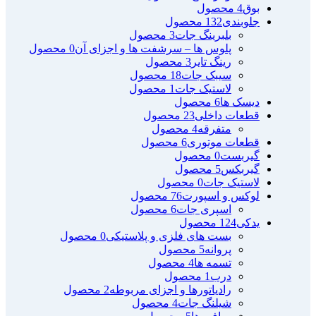
بوق
4 محصول
جلوبندی
132 محصول
بلبرینگ جات
3 محصول
پلوس ها – سرشفت ها و اجزای آن
0 محصول
رینگ تایر
3 محصول
سیبک جات
18 محصول
لاستیک جات
1 محصول
دیسک ها
6 محصول
قطعات داخلی
23 محصول
متفرقه
4 محصول
قطعات موتوری
6 محصول
گیربست
0 محصول
گیربکس
5 محصول
لاستیک جات
0 محصول
لوکس و اسپورت
76 محصول
اسپری جات
6 محصول
یدکی
124 محصول
بست های فلزی و پلاستیکی
0 محصول
پروانه
5 محصول
تسمه ها
4 محصول
درب
1 محصول
رادیاتورها و اجزای مربوطه
2 محصول
شیلنگ جات
4 محصول