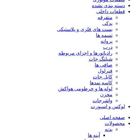
دسته بندی نشده
قطعات داخلی
متفرقه
یدکی
بست های فلزی و پلاستیکی
تسمه ها
پروانه
درب
رادیاتورها و اجزای مربوطه
شیلنگ جات
صافی ها
فنرلول
کابل جات
کاسه نمدها
لوله ها و خرطومی هواکش
مخزن
واشرجات
لوکس و اسپورت
صفحه اصلی
محصولات
بدنه
آینه ها