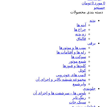
0
مورد
0
تومان
جستجو
دسته بندی محصولات
بدنه
آینه ها
چراغ ها
زه بدنه
قالپاق
برقی
پمپ ها و موتورها
رله ها و آفتامات ها
سوکت ها
شمع موتور
کلیدها و فیوزها
کوئل
لامپ های خودرویی
مجموعه شیشه بالابر و اجزای آن
وایرشمع
جلوبندی
پلوس ها – سرشفت ها و اجزای آن
رینگ تایر
سیبک جات
قطعات موتوری