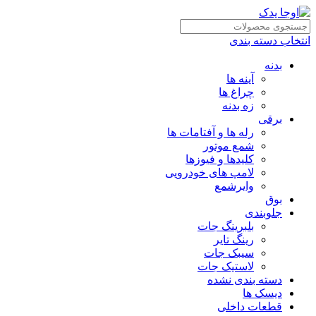
انتخاب دسته بندی
بدنه
آینه ها
چراغ ها
زه بدنه
برقی
رله ها و آفتامات ها
شمع موتور
کلیدها و فیوزها
لامپ های خودرویی
وایرشمع
بوق
جلوبندی
بلبرینگ جات
رینگ تایر
سیبک جات
لاستیک جات
دسته بندی نشده
دیسک ها
قطعات داخلی