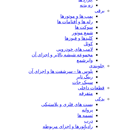
زه بدنه
برقی
پمپ ها و موتورها
رله ها و آفتامات ها
سوکت ها
شمع موتور
کلیدها و فیوزها
کوئل
لامپ های خودرویی
مجموعه شیشه بالابر و اجزای آن
وایرشمع
جلوبندی
پلوس ها – سرشفت ها و اجزای آن
رینگ تایر
سیبک جات
قطعات داخلی
متفرقه
یدکی
بست های فلزی و پلاستیکی
پروانه
تسمه ها
درب
رادیاتورها و اجزای مربوطه