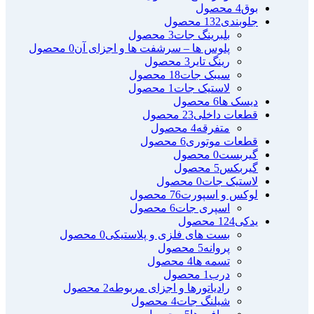
بوق
4 محصول
جلوبندی
132 محصول
بلبرینگ جات
3 محصول
پلوس ها – سرشفت ها و اجزای آن
0 محصول
رینگ تایر
3 محصول
سیبک جات
18 محصول
لاستیک جات
1 محصول
دیسک ها
6 محصول
قطعات داخلی
23 محصول
متفرقه
4 محصول
قطعات موتوری
6 محصول
گیربست
0 محصول
گیربکس
5 محصول
لاستیک جات
0 محصول
لوکس و اسپورت
76 محصول
اسپری جات
6 محصول
یدکی
124 محصول
بست های فلزی و پلاستیکی
0 محصول
پروانه
5 محصول
تسمه ها
4 محصول
درب
1 محصول
رادیاتورها و اجزای مربوطه
2 محصول
شیلنگ جات
4 محصول