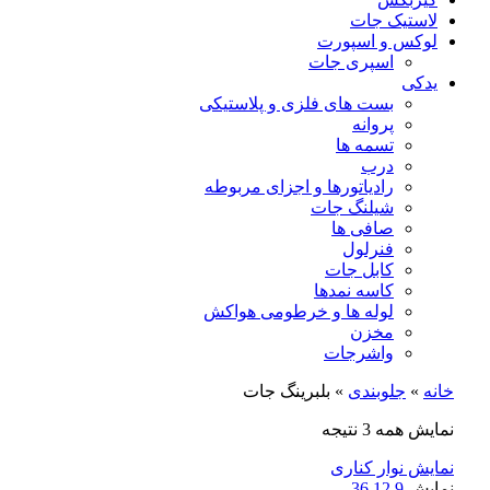
لاستیک جات
لوکس و اسپورت
اسپری جات
یدکی
بست های فلزی و پلاستیکی
پروانه
تسمه ها
درب
رادیاتورها و اجزای مربوطه
شیلنگ جات
صافی ها
فنرلول
کابل جات
کاسه نمدها
لوله ها و خرطومی هواکش
مخزن
واشرجات
خانه
»
جلوبندی
»
بلبرینگ جات
نمایش همه 3 نتیجه
نمایش نوار کناری
نمایش
9
12
36