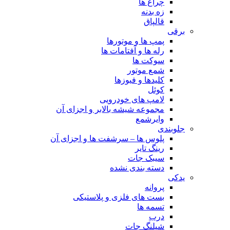
چراغ ها
زه بدنه
قالپاق
برقی
پمپ ها و موتورها
رله ها و آفتامات ها
سوکت ها
شمع موتور
کلیدها و فیوزها
کوئل
لامپ های خودرویی
مجموعه شیشه بالابر و اجزای آن
وایرشمع
جلوبندی
پلوس ها – سرشفت ها و اجزای آن
رینگ تایر
سیبک جات
دسته بندی نشده
یدکی
پروانه
بست های فلزی و پلاستیکی
تسمه ها
درب
شیلنگ جات