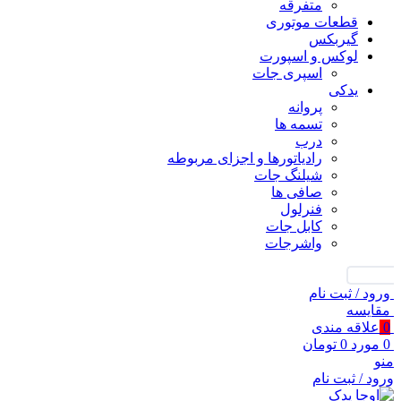
متفرقه
قطعات موتوری
گیربکس
لوکس و اسپورت
اسپری جات
یدکی
پروانه
تسمه ها
درب
رادیاتورها و اجزای مربوطه
شیلنگ جات
صافی ها
فنرلول
کابل جات
واشرجات
جستجو
ورود / ثبت نام
مقايسه
0
علاقه مندی
0
مورد
0
تومان
منو
ورود / ثبت نام