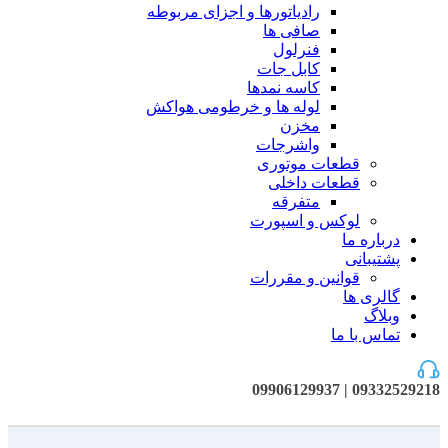
رادیاتورها و اجزای مربوطه
صافی ها
فنرلول
کابل جات
کاسه نمدها
لوله ها و خرطومی هواکش
مخزن
واشرجات
قطعات موتوری
قطعات داخلی
متفرقه
لوکس و اسپورت
درباره ما
پشتیبانی
قوانین و مقررات
گالری ها
وبلاگ
تماس با ما
09332529218 | 09906129937