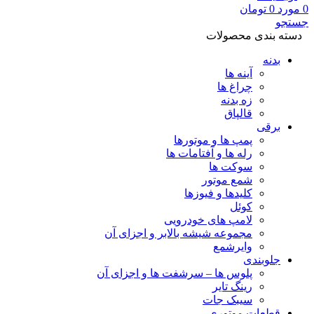
0
مورد
0
تومان
جستجو
دسته بندی محصولات
بدنه
آینه ها
چراغ ها
زه بدنه
قالپاق
برقی
پمپ ها و موتورها
رله ها و آفتامات ها
سوکت ها
شمع موتور
کلیدها و فیوزها
کوئل
لامپ های خودرویی
مجموعه شیشه بالابر و اجزای آن
وایرشمع
جلوبندی
پلوس ها – سرشفت ها و اجزای آن
رینگ تایر
سیبک جات
قطعات موتوری