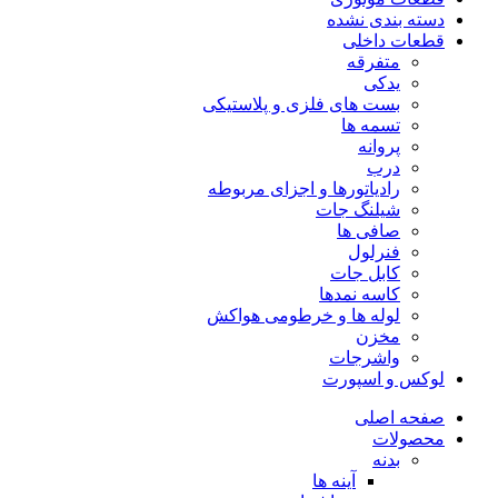
دسته بندی نشده
قطعات داخلی
متفرقه
یدکی
بست های فلزی و پلاستیکی
تسمه ها
پروانه
درب
رادیاتورها و اجزای مربوطه
شیلنگ جات
صافی ها
فنرلول
کابل جات
کاسه نمدها
لوله ها و خرطومی هواکش
مخزن
واشرجات
لوکس و اسپورت
صفحه اصلی
محصولات
بدنه
آینه ها