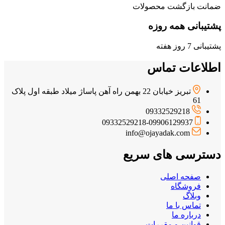
ضمانت بازگشت محصولات
پشتیبانی همه روزه
پشتیبانی 7 روز هفته
اطلاعات تماس
تبریز خیابان 22 بهمن راه آهن پاساژ میلاد طبقه اول پلاک
61
09332529218
09332529218-09906129937
info@ojayadak.com
دسترسی های سریع
صفحه اصلی
فروشگاه
وبلاگ
تماس با ما
درباره ما
قوانین و مقررات