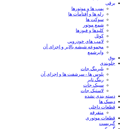
برقی
پمپ ها و موتورها
رله ها و آفتامات ها
سوکت ها
شمع موتور
کلیدها و فیوزها
کوئل
لامپ های خودرویی
مجموعه شیشه بالابر و اجزای آن
وایرشمع
بوق
جلوبندی
بلبرینگ جات
پلوس ها - سرشفت ها و اجزای آن
رینگ تایر
سیبک جات
لاستیک جات
دسته بندی نشده
دیسک ها
قطعات داخلی
متفرقه
قطعات موتوری
گیربست
گیربکس