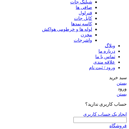
شیلنگ جات
صافی ها
فنرلول
کابل جات
کاسه نمدها
لوله ها و خرطومی هواکش
مخزن
واشرجات
وبلاگ
درباره ما
تماس با ما
علاقه مندی
ورود / ثبت نام
سبد خرید
بستن
ورود
بستن
حساب کاربری ندارید؟
ایجاد یک حساب کاربری
فروشگاه