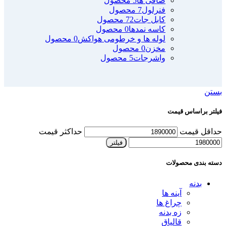
صافی ها
5 محصول
فنرلول
7 محصول
کابل جات
72 محصول
کاسه نمدها
0 محصول
لوله ها و خرطومی هواکش
0 محصول
مخزن
0 محصول
واشرجات
5 محصول
بستن
فیلتر براساس قیمت
حداقل قیمت
حداکثر قیمت
فیلتر
دسته بندی محصولات
بدنه
آینه ها
چراغ ها
زه بدنه
قالپاق