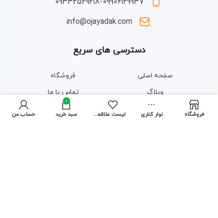
09332529218-09906129937
info@ojayadak.com
دسترسی های سریع
صفحه اصلی
فروشگاه
وبلاگ
تماس با ما
0
درباره ما
قوانین و مقررات
فروشگاه
نوار کناری
لیست علاقه مندی ها
سبد خرید
حساب من
مجوزها و گواهینامه ها
2023 © تمامی حقوق برای این وب سایت محفوظ است | طراحی و
پشتیبانی :
داده تجارت